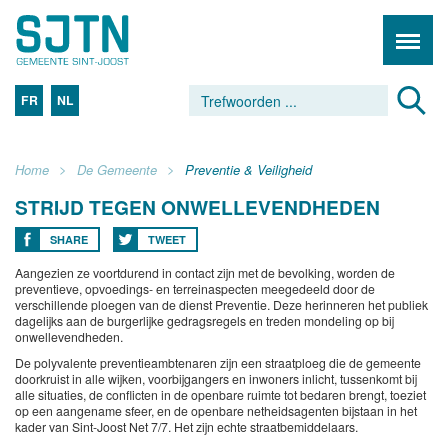
FR
NL
Home
De Gemeente
Preventie & Veiligheid
STRIJD TEGEN ONWELLEVENDHEDEN
SHARE
TWEET
Aangezien ze voortdurend in contact zijn met de bevolking, worden de
preventieve, opvoedings- en terreinaspecten meegedeeld door de
verschillende ploegen van de dienst Preventie. Deze herinneren het publiek
dagelijks aan de burgerlijke gedragsregels en treden mondeling op bij
onwellevendheden.
De polyvalente preventieambtenaren zijn een straatploeg die de gemeente
doorkruist in alle wijken, voorbijgangers en inwoners inlicht, tussenkomt bij
alle situaties, de conflicten in de openbare ruimte tot bedaren brengt, toeziet
op een aangename sfeer, en de openbare netheidsagenten bijstaan in het
kader van Sint-Joost Net 7/7. Het zijn echte straatbemiddelaars.