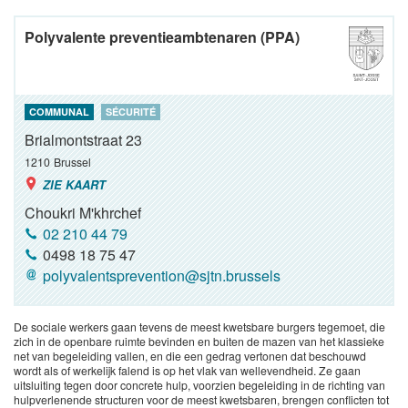
Polyvalente preventieambtenaren (PPA)
COMMUNAL
SÉCURITÉ
Brialmontstraat 23
1210
Brussel
ZIE KAART
Choukri M'khrchef
02 210 44 79
0498 18 75 47
polyvalentsprevention@sjtn.brussels
De sociale werkers gaan tevens de meest kwetsbare burgers tegemoet, die
zich in de openbare ruimte bevinden en buiten de mazen van het klassieke
net van begeleiding vallen, en die een gedrag vertonen dat beschouwd
wordt als of werkelijk falend is op het vlak van wellevendheid. Ze gaan
uitsluiting tegen door concrete hulp, voorzien begeleiding in de richting van
hulpverlenende structuren voor de meest kwetsbaren, brengen conflicten tot