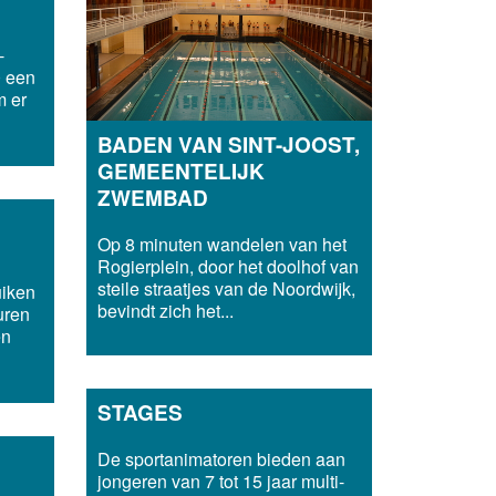
-
0 een
m er
BADEN VAN SINT-JOOST,
GEMEENTELIJK
ZWEMBAD
Op 8 minuten wandelen van het
Rogierplein, door het doolhof van
steile straatjes van de Noordwijk,
uiken
bevindt zich het...
uren
en
STAGES
De sportanimatoren bieden aan
jongeren van 7 tot 15 jaar multi-