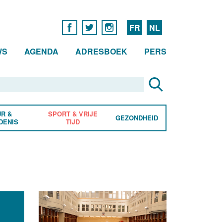
FR
NL
WS
AGENDA
ADRESBOEK
PERS
R &
SPORT & VRIJE
GEZONDHEID
DENIS
TIJD