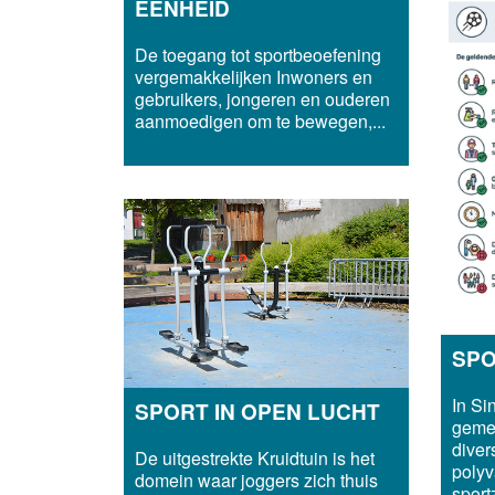
EENHEID
De toegang tot sportbeoefening
vergemakkelijken Inwoners en
gebruikers, jongeren en ouderen
aanmoedigen om te bewegen,...
SP
In Sin
SPORT IN OPEN LUCHT
gemee
diver
De uitgestrekte Kruidtuin is het
polyv
domein waar joggers zich thuis
sport