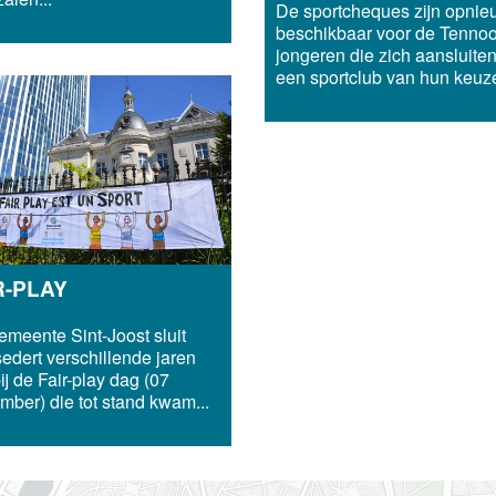
De sportcheques zijn opnie
beschikbaar voor de Tenno
jongeren die zich aansluiten
een sportclub van hun keuze
R-PLAY
meente Sint-Joost sluit
sedert verschillende jaren
ij de Fair-play dag (07
mber) die tot stand kwam...