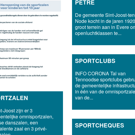
PETRE
De gemeente Sint-Joost-ten
Node kocht in de jaren 192
groot terrein aan in Evere o
openluchtklassen te...
SPORTCLUBS
INFO CORONA Tal van
Tennoodse sportclubs gebr
de gemeentelijke infrastruct
in één van de omnisportzal
ORTZALEN
van de...
t-Joost zijn er 3
ntelijke omnisportzalen,
se danszalen, een
SPORTCHEQUES
alente zaal en 3 privé-
zalen...