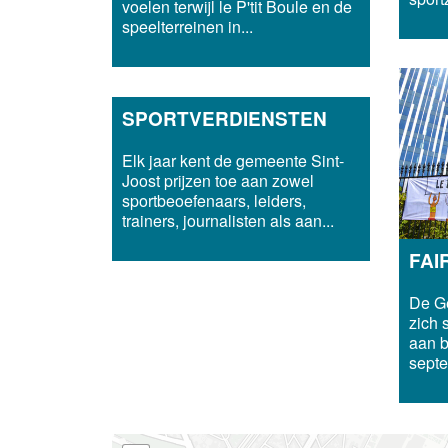
voelen terwijl le P'tit Boule en de
speelterreinen in...
SPORTVERDIENSTEN
Elk jaar kent de gemeente Sint-
Joost prijzen toe aan zowel
sportbeoefenaars, leiders,
trainers, journalisten als aan...
FAI
De Ge
zich 
aan b
septe