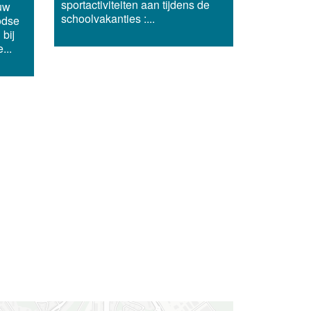
sportactiviteiten aan tijdens de
uw
schoolvakanties :...
odse
 bij
...