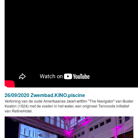
26/09/2020 Zwembad.KINO.piscine
Vertoning van de oude Amerikaanse zwart-witfilm "The Navigator" van Buster
Keaton (1924) met de voeten in het water, een origineel Tennoods initiatief
van RetineHotel.