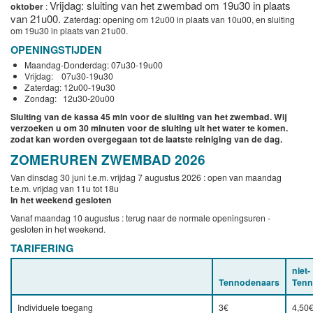
Vrijdag: sluiting van het zwembad om 19u30 in plaats
oktober
:
van 21u00.
Zaterdag: opening om 12u00 in plaats van 10u00, en sluiting
om 19u30 in plaats van 21u00.
OPENINGSTIJDEN
Maandag-Donderdag: 07u30-19u00
Vrijdag: 07u30-19u30
Zaterdag: 12u00-19u30
Zondag: 12u30-20u00
Sluiting van de kassa 45 min voor de sluiting van het zwembad. Wij
verzoeken u om 30 minuten voor de sluiting uit het water te komen.
zodat kan worden overgegaan tot de laatste reiniging van de dag.
ZOMERUREN ZWEMBAD 2026
Van dinsdag 30 juni t.e.m. vrijdag 7 augustus 2026 : open van maandag
t.e.m. vrijdag van 11u tot 18u
In het weekend gesloten
Vanaf maandag 10 augustus : terug naar de normale openingsuren -
gesloten in het weekend.
TARIFERING
niet-
Tennodenaars
Tenn
Individuele toegang
3€
4,50