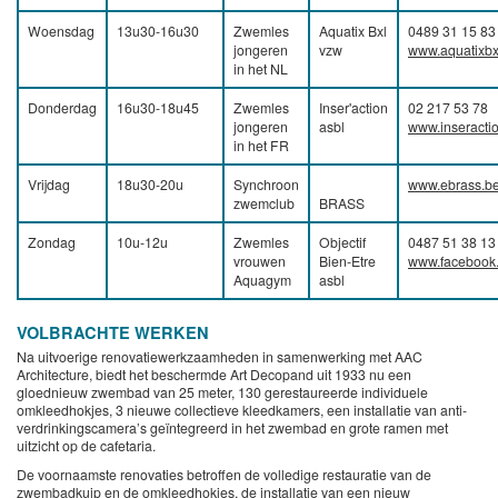
Woensdag
13u30-16u30
Zwemles
Aquatix Bxl
0489 31 15 83
jongeren
vzw
www.aquatixbx
in het NL
Donderdag
16u30-18u45
Zwemles
Inser'action
02 217 53 78
jongeren
asbl
www.inseracti
in het FR
Vrijdag
18u30-20u
Synchroon
www.ebrass.b
zwemclub
BRASS
Zondag
10u-12u
Zwemles
Objectif
0487 51 38 13
vrouwen
Bien-Etre
www.facebook
Aquagym
asbl
VOLBRACHTE WERKEN
Na uitvoerige renovatiewerkzaamheden in samenwerking met AAC
Architecture, biedt het beschermde Art Decopand uit 1933 nu een
gloednieuw zwembad van 25 meter, 130 gerestaureerde individuele
omkleedhokjes, 3 nieuwe collectieve kleedkamers, een installatie van anti-
verdrinkingscamera’s geïntegreerd in het zwembad en grote ramen met
uitzicht op de cafetaria.
De voornaamste renovaties betroffen de volledige restauratie van de
zwembadkuip en de omkleedhokjes, de installatie van een nieuw