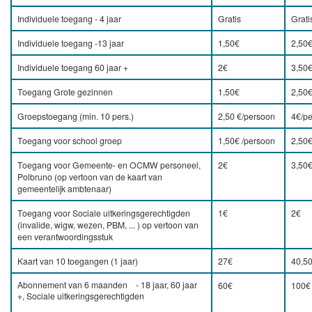
Individuele toegang - 4 jaar
Gratis
Grati
Individuele toegang -13 jaar
1,50€
2,50
Individuele toegang 60 jaar +
2€
3,50
Toegang Grote gezinnen
1,50€
2,50
Groepstoegang (min. 10 pers.)
2,50 €/persoon
4€/p
Toegang voor school groep
1,50€ /persoon
2,50€
Toegang voor Gemeente- en OCMW personeel,
2€
3,50
Polbruno (op vertoon van de kaart van
gemeentelijk ambtenaar)
Toegang voor Sociale uitkeringsgerechtigden
1€
2€
(invalide, wigw, wezen, PBM, ... ) op vertoon van
een verantwoordingsstuk
Kaart van 10 toegangen (1 jaar)
27€
40,5
Abonnement van 6 maanden - 18 jaar, 60 jaar
60€
100€
+, Sociale uitkeringsgerechtigden