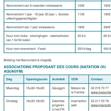
Abonnement van 6 maanden volwassene
100€
160€
Abonnement 1 jaar - 18 jaar, 60 jaar +, Sociale
110€
190€
uitkeringsgerechtigden
Abonnement van 1 jaar volwassene
180€
280€
Huur voor clubs - verenigingen - zwemscholen
45 €/u
60 €/
van 1 tot 50 leden
Huur voor evenement - Feest
250 €/dag
500 
Betaling met Bancontact is mogelijk.
ASSOCIATIONS PROPOSANT DES COURS (NATATION OU
AQUAGYM)
Dag
Openingsuren
Activiteit
VZW
Contact
Maandag
15u30-16u30
Aquagym
Maison de
02 219 70 77
la Famille
www.maisonfam
Dinsdag
16u30-18u30
Zwemles
Inser'action
02 217 53 78
jongeren
asbl
www.inseracti
in het FR