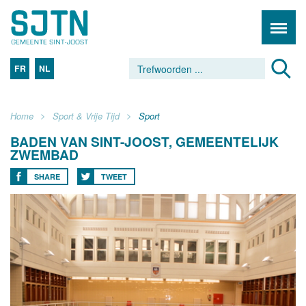
FR
NL
Home
Sport & Vrije Tijd
Sport
BADEN VAN SINT-JOOST, GEMEENTELIJK
ZWEMBAD
SHARE
TWEET