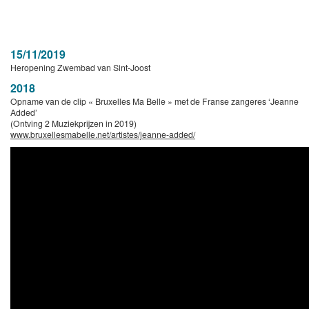
15/11/2019
Heropening Zwembad van Sint-Joost
2018
Opname van de clip « Bruxelles Ma Belle » met de Franse zangeres ‘Jeanne
Added’
(Ontving 2 Muziekprijzen in 2019)
www.bruxellesmabelle.net/artistes/jeanne-added/