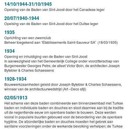
14/10/1944-31/10/1945
Opeising van de Baden van Sint-Joost door het Canadese leger
20/07/1940-1944
Opeising van de Baden van Sint-Joost door het Duitse leger
1935
Oprichting van een zwemclub
Beheer toegekend aan “Etablissements Saint-Sauveur SA” (18/03/1935)
1934
Opening en inhuldiging van de Baden van Sint-Joost
In aanwezigheid van het Gemeentelijk College onder voorzitterschap van
Burgemeester Georges Petre, de atleet Victor Boin, de architecten Joseph
Bytebier & Charles Schaessens
1928-1934
Bouwwerkzaamheden geleid door Joseph Bytebier & Charles Schaessens,
winnaar van de architectuurwedstrijd (Art –Deco stijl)
02/05/1913
Het schema van deze baden combineerde een binnenzwembad met Turkse
baden en individuele baden en douches en sloot daarmee aan bij de traditie
uit de negentiende eeuw om openbare baden te bouwen. Deze werden
vooral in populaire buurten gebouwd voor de bevordering van de openbare
hygiëne. De afzonderlijke baden en douches moesten het gebrek aan
sanitaire voorzieningen onder de werkende bevolking verhelpen; de Turkse