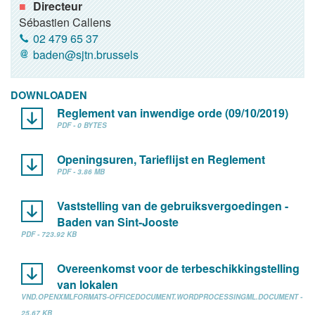
Directeur
Sébastien Callens
02 479 65 37
baden@sjtn.brussels
DOWNLOADEN
Reglement van inwendige orde (09/10/2019)
PDF - 0 BYTES
Openingsuren, Tarieflijst en Reglement
PDF - 3.86 MB
Vaststelling van de gebruiksvergoedingen -
Baden van Sint-Jooste
PDF - 723.92 KB
Overeenkomst voor de terbeschikkingstelling
van lokalen
VND.OPENXMLFORMATS-OFFICEDOCUMENT.WORDPROCESSINGML.DOCUMENT -
25.67 KB