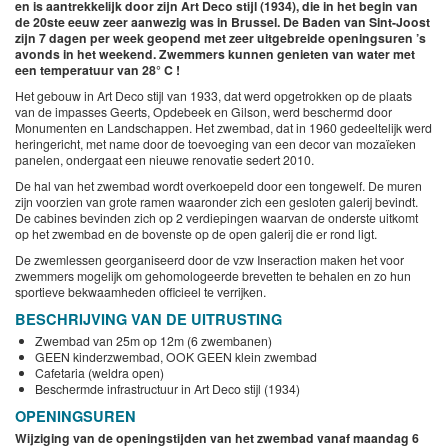
en is aantrekkelijk door zijn Art Deco stijl (1934), die in het begin van
de 20ste eeuw zeer aanwezig was in Brussel. De Baden van Sint-Joost
zijn 7 dagen per week geopend met zeer uitgebreide openingsuren ’s
avonds in het weekend. Zwemmers kunnen genieten van water met
een temperatuur van 28° C !
Het gebouw in Art Deco stijl van 1933, dat werd opgetrokken op de plaats
van de impasses Geerts, Opdebeek en Gilson, werd beschermd door
Monumenten en Landschappen. Het zwembad, dat in 1960 gedeeltelijk werd
heringericht, met name door de toevoeging van een decor van mozaïeken
panelen, ondergaat een nieuwe renovatie sedert 2010.
De hal van het zwembad wordt overkoepeld door een tongewelf. De muren
zijn voorzien van grote ramen waaronder zich een gesloten galerij bevindt.
De cabines bevinden zich op 2 verdiepingen waarvan de onderste uitkomt
op het zwembad en de bovenste op de open galerij die er rond ligt.
De zwemlessen georganiseerd door de vzw Inseraction maken het voor
zwemmers mogelijk om gehomologeerde brevetten te behalen en zo hun
sportieve bekwaamheden officieel te verrijken.
BESCHRIJVING VAN DE UITRUSTING
Zwembad van 25m op 12m (6 zwembanen)
GEEN kinderzwembad, OOK GEEN klein zwembad
Cafetaria (weldra open)
Beschermde infrastructuur in Art Deco stijl (1934)
OPENINGSUREN
Wijziging van de openingstijden van het zwembad vanaf maandag 6