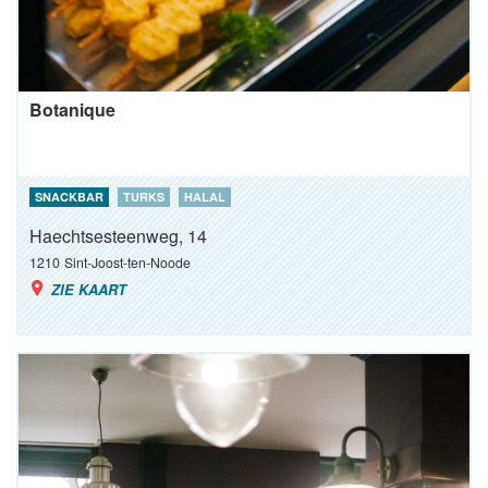
Botanique
SNACKBAR
TURKS
HALAL
Haechtsesteenweg, 14
1210
Sint-Joost-ten-Noode
ZIE KAART