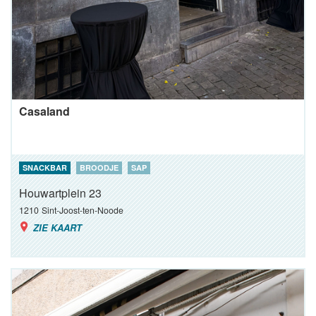
Casaland
SNACKBAR
BROODJE
SAP
Houwartplein 23
1210
Sint-Joost-ten-Noode
ZIE KAART