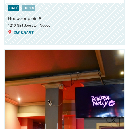
CAFÉ
TURKS
Houwaertplein 8
1210
Sint-Joost-ten-Noode
ZIE KAART