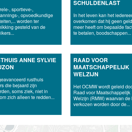
SCHULDENLAST
rele-, sportieve-,
pannings-, opvoedkundige
In het leven kan het iederee
teiten,... worden ter
overkomen dat hij geen gel
ikking gesteld van de
meer heeft om bepaalde fac
ikers...
te betalen, boodschappen...
THUIS ANNE SYLVIE
RAAD VOOR
UZON
MAATSCHAPPELIJK
WELZIJN
eavanceerd rusthuis
s die bejaard zijn
Het OCMW wordt geleid doo
den, soms ziek, niet in
Raad voor Maatschappelijk
 om zich alleen te redden...
Welzijn (RMW) waarvan de 
verkozen worden door de...