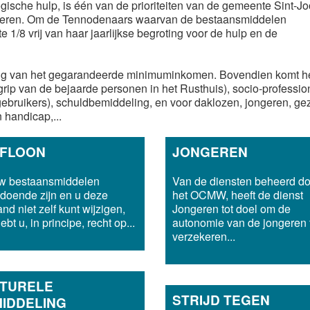
ische hulp, is één van de prioriteiten van de gemeente Sint-Jo
rbeteren. Om de Tennodenaars waarvan de bestaansmiddelen
1/8 vrij van haar jaarlijkse begroting voor de hulp en de
g van het gegarandeerde minimuminkomen. Bovendien komt h
grip van de bejaarde personen in het Rusthuis), socio-professio
gebruikers), schuldbemiddeling, en voor daklozen, jongeren, ge
 handicap,...
EFLOON
JONGEREN
uw bestaansmiddelen
Van de diensten beheerd do
doende zijn en u deze
het OCMW, heeft de dienst
and niet zelf kunt wijzigen,
Jongeren tot doel om de
bt u, in principe, recht op...
autonomie van de jongeren 
verzekeren...
TURELE
STRIJD TEGEN
IDDELING