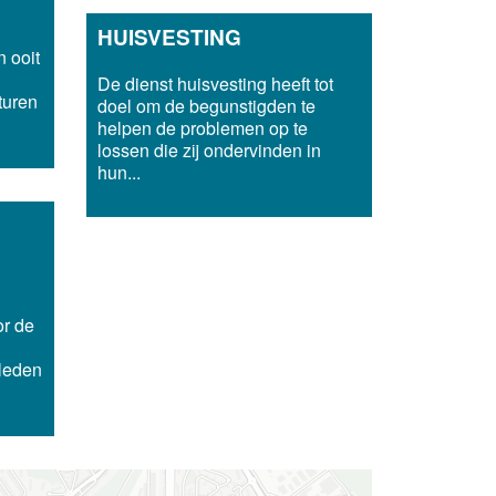
HUISVESTING
n ooit
d
De dienst huisvesting heeft tot
turen
doel om de begunstigden te
helpen de problemen op te
lossen die zij ondervinden in
hun...
r de
leden