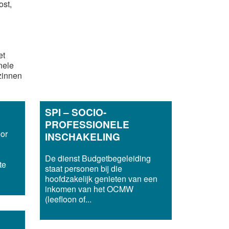
ost,
et
nele
zinnen
SPI – SOCIO-
PROFESSIONELE
or
INSCHAKELING
De dienst Budgetbegeleiding
te
staat personen bij die
hoofdzakelijk genieten van een
inkomen van het OCMW
(leefloon of...