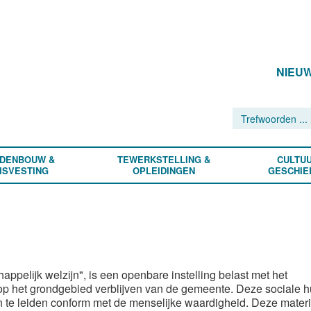
NIEU
DENBOUW &
TEWERKSTELLING &
CULTUU
ISVESTING
OPLEIDINGEN
GESCHIE
elijk welzijn", is een openbare instelling belast met het
op het grondgebied verblijven van de gemeente. Deze sociale h
en te leiden conform met de menselijke waardigheid. Deze materi