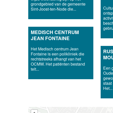
grondgebied van de gemeente
Cultu
Sint-Joost-ten-Node die...
onts
activi
besch
gebru
MEDISCH CENTRUM
JEAN FONTAINE
Het Medisch centrum Jean
RUS
Fontaine is een polikliniek die
MO
rechtstreeks afhangt van het
OCMW. Het patiënten bestand
Een g
telt...
Ouder
gewor
staat
Het...