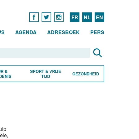
FR
NL
EN
WS
AGENDA
ADRESBOEK
PERS
R &
SPORT & VRIJE
GEZONDHEID
DENIS
TIJD
ulp
ële,