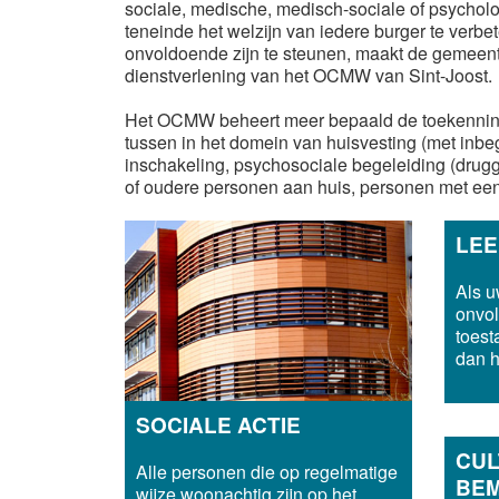
sociale, medische, medisch-sociale of psycholog
teneinde het welzijn van iedere burger te ve
onvoldoende zijn te steunen, maakt de gemeente 
dienstverlening van het OCMW van Sint-Joost.
Het OCMW beheert meer bepaald de toekennin
tussen in het domein van huisvesting (met inbe
inschakeling, psychosociale begeleiding (drug
of oudere personen aan huis, personen met een
LE
Als 
onvol
toest
dan he
SOCIALE ACTIE
CUL
Alle personen die op regelmatige
BEM
wijze woonachtig zijn op het