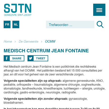
FR
NL
Home
De Gemeente
OCMW
MEDISCH CENTRUM JEAN FONTAINE
SHARE
TWEET
Het Medisch centrum Jean Fontaine is een polikliniek die rechtstreeks
afhangt van het OCMW. Het patiënten bestand telt 15 000 consultaties per
jaar, en dit voor het geheel van de zeer verschillende zorgen.
Volgende specialiteiten zijn op afspraak:
algemene geneeskunde, KNO,
pediatrie, orthopedie – traumatologie, algemene chirurgie, oogheelkunde,
stomatologie, tandheelkunde, kinesitherapie, luchtwegen – allergie, urologie,
cardiologie, gastro-enterologie, neurologie, radiografie.
Volgende specialiteiten zijn zonder afspraak:
gynaecologie,
bloedafnamen.
In het laboratorium kan men dagelijks terecht tussen 7u30 en 9u30