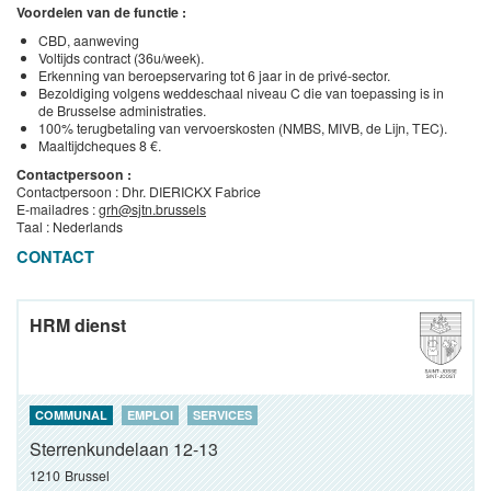
Voordelen van de functie :
CBD, aanweving
Voltijds contract (36u/week).
Erkenning van beroepservaring tot 6 jaar in de privé-sector.
Bezoldiging volgens weddeschaal niveau C die van toepassing is in
de Brusselse administraties.
100% terugbetaling van vervoerskosten (NMBS, MIVB, de Lijn, TEC).
Maaltijdcheques 8 €.
Contactpersoon :
Contactpersoon : Dhr. DIERICKX Fabrice
E-mailadres :
grh@sjtn.brussels
Taal : Nederlands
CONTACT
HRM dienst
COMMUNAL
EMPLOI
SERVICES
Sterrenkundelaan 12-13
1210
Brussel