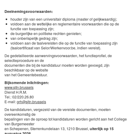
Deelnemingsvoorwaarden:
houder zijn van een universitair diploma (master of gelijkwaardig);
voldoen aan de wettelijke en reglementaire voorwaarden die op de
functie van toepassing zijn;
de burgerlijke en politieke rechten genieten;
van onberispelijk gedrag zijn;
voldoen aan de taalvereisten die op de functie van toepassing zijn
(taalcertificaat van Selor/Werkenvoor.be, indien vereist).
De gedetailleerde aanwervingsvoorwaarden, het functieprofiel, de
selectieprocedure en de
documenten die bij de kandidatuur moeten worden gevoegd, zijn
beschikbaar op de website
van het Gemeentebestuur.
Bijkomende inlichtingen:
www.sjtn.brussels
Dienst H.R.M.
Tel.: 02/220.26.80
E-mail:
grh@sjtn.brussels
De kandidaturen, vergezeld van de vereiste documenten, moeten
overeenkomstig de
bepalingen van de oproep tot kandidaturen worden gericht aan het College
van Burgemeester
en Schepenen, Sterrenkundelaan 13, 1210 Brussel,
uiterlijk op 15
augustus 2026.