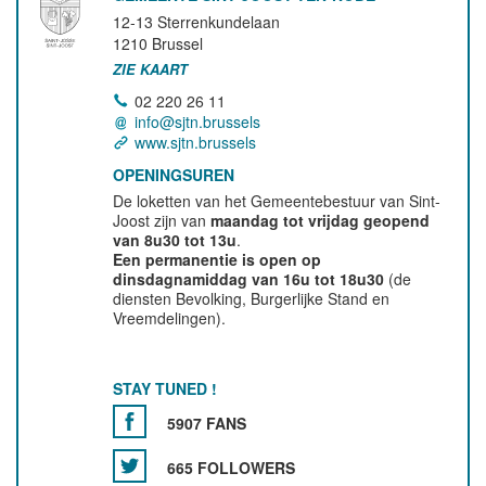
12-13 Sterrenkundelaan
1210
Brussel
ZIE KAART
02 220 26 11
info@sjtn.brussels
www.sjtn.brussels
OPENINGSUREN
De loketten van het Gemeentebestuur van Sint-
Joost zijn van
maandag tot vrijdag geopend
van 8u30 tot 13u
.
Een permanentie is open op
dinsdagnamiddag van 16u tot 18u30
(de
diensten Bevolking, Burgerlijke Stand en
Vreemdelingen).
STAY TUNED !
5907 FANS
665 FOLLOWERS