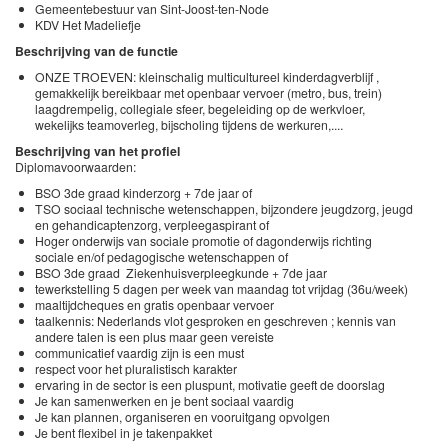
Gemeentebestuur van Sint-Joost-ten-Node
KDV Het Madeliefje
Beschrijving van de functie
ONZE TROEVEN: kleinschalig multicultureel kinderdagverblijf ,
gemakkelijk bereikbaar met openbaar vervoer (metro, bus, trein)
laagdrempelig, collegiale sfeer, begeleiding op de werkvloer,
wekelijks teamoverleg, bijscholing tijdens de werkuren,....
Beschrijving van het profiel
Diplomavoorwaarden:
BSO 3de graad kinderzorg + 7de jaar of
TSO sociaal technische wetenschappen, bijzondere jeugdzorg, jeugd
en gehandicaptenzorg, verpleegaspirant of
Hoger onderwijs van sociale promotie of dagonderwijs richting
sociale en/of pedagogische wetenschappen of
BSO 3de graad Ziekenhuisverpleegkunde + 7de jaar
tewerkstelling 5 dagen per week van maandag tot vrijdag (36u/week)
maaltijdcheques en gratis openbaar vervoer
taalkennis: Nederlands vlot gesproken en geschreven ; kennis van
andere talen is een plus maar geen vereiste
communicatief vaardig zijn is een must
respect voor het pluralistisch karakter
ervaring in de sector is een pluspunt, motivatie geeft de doorslag
Je kan samenwerken en je bent sociaal vaardig
Je kan plannen, organiseren en vooruitgang opvolgen
Je bent flexibel in je takenpakket