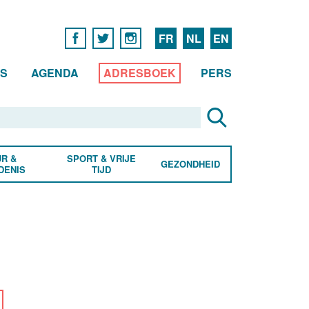
FR
NL
EN
WS
AGENDA
ADRESBOEK
PERS
R &
SPORT & VRIJE
GEZONDHEID
DENIS
TIJD