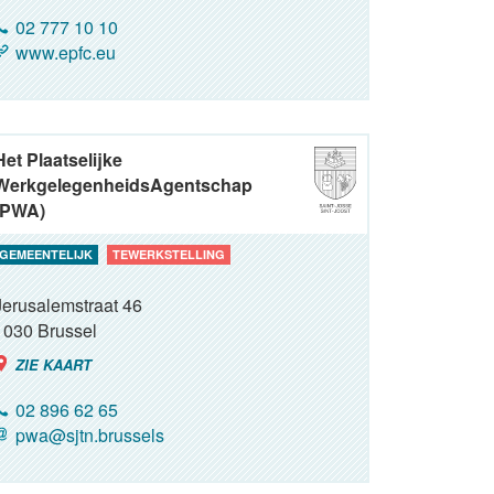
02 777 10 10
www.epfc.eu
Het Plaatselijke
WerkgelegenheidsAgentschap
(PWA)
GEMEENTELIJK
TEWERKSTELLING
Jerusalemstraat 46
1030
Brussel
ZIE KAART
02 896 62 65
pwa@sjtn.brussels