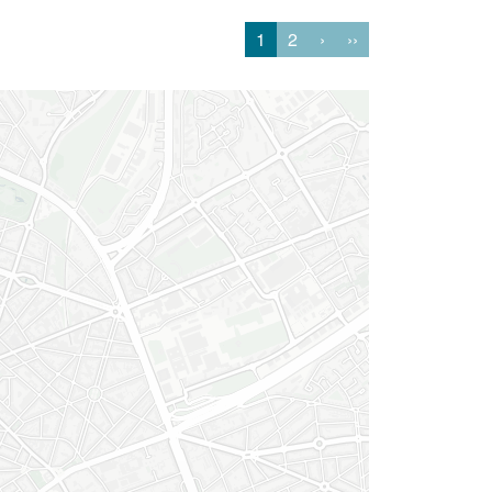
1
2
›
››