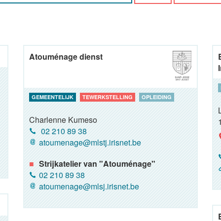
Atouménage dienst
GEMEENTELIJK
TEWERKSTELLING
OPLEIDING
Charlenne Kumeso
02 210 89 38
atoumenage@mlstj.irisnet.be
Strijkatelier van "Atouménage"
02 210 89 38
atoumenage@mlsj.irisnet.be