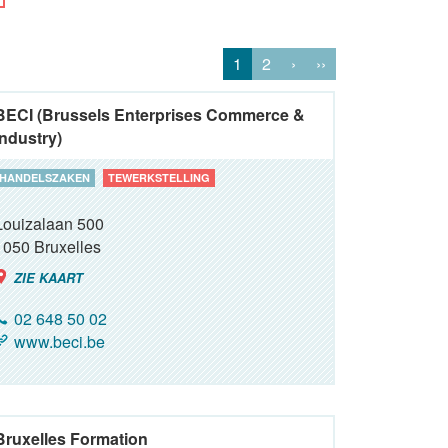
1
2
›
››
BECI (Brussels Enterprises Commerce &
Industry)
HANDELSZAKEN
TEWERKSTELLING
Louizalaan 500
1050
Bruxelles
ZIE KAART
02 648 50 02
www.beci.be
Bruxelles Formation