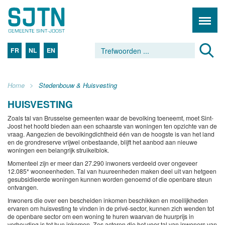
FR
NL
EN
Home
Stedenbouw & Huisvesting
HUISVESTING
Zoals tal van Brusselse gemeenten waar de bevolking toeneemt, moet Sint-
Joost het hoofd bieden aan een schaarste van woningen ten opzichte van de
vraag. Aangezien de bevolkingdichtheid één van de hoogste is van het land
en de grondreserve vrijwel onbestaande, blijft het aanbod aan nieuwe
woningen een belangrijk struikelblok.
Momenteel zijn er meer dan 27.290 inwoners verdeeld over ongeveer
12.085* wooneenheden. Tal van huureenheden maken deel uit van hetgeen
gesubsidieerde woningen kunnen worden genoemd of die openbare steun
ontvangen.
Inwoners die over een bescheiden inkomen beschikken en moeilijkheden
ervaren om huisvesting te vinden in de privé-sector, kunnen zich wenden tot
de openbare sector om een woning te huren waarvan de huurprijs in
verhouding is tot hun inkomen. Zes actoren die het voor tal van inwoners van