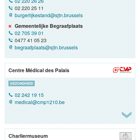
02 220 26 26
02 220 25 11
burgerlijkestand@sjtn.brussels
Gemeentelijke Begraafplaats
02 705 39 01
0477 41 05 23
begraafplaats@sjtn.brussels
Centre Médical des Palais
GEZONDHEID
02 242 19 15
medical@cmp1210.be
Charliermuseum