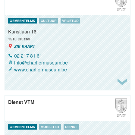
GEMEENTELIJK
CULTUUR
VRIJETIJD
Kunstlaan 16
1210
Brussel
ZIE KAART
02 217 81 61
info@charliermuseum.be
www.charliermuseum.be
Dienst VTM
GEMEENTELIJK
MOBILITEIT
DIENST