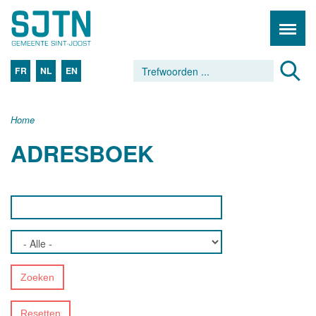
FR
NL
EN
Home
ADRESBOEK
Zoeken
Resetten