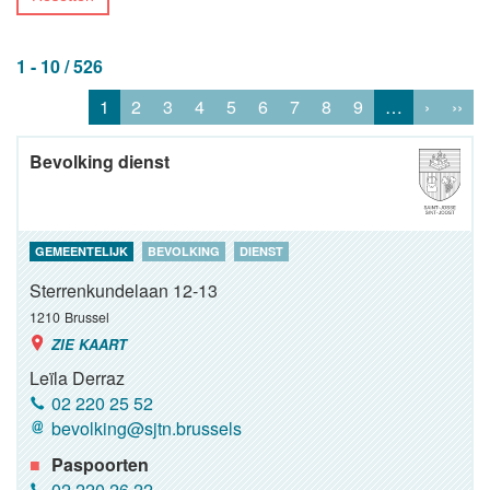
1 - 10 / 526
1
2
3
4
5
6
7
8
9
…
›
››
Bevolking dienst
GEMEENTELIJK
BEVOLKING
DIENST
Sterrenkundelaan 12-13
1210
Brussel
ZIE KAART
Leïla Derraz
02 220 25 52
bevolking@sjtn.brussels
Paspoorten
02 220 26 22