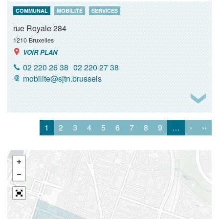
COMMUNAL
MOBILITÉ
SERVICES
rue Royale 284
1210
Bruxelles
VOIR PLAN
02 220 26 38
02 220 27 38
mobilite@sjtn.brussels
1
2
3
4
5
6
7
8
9
…
›
››