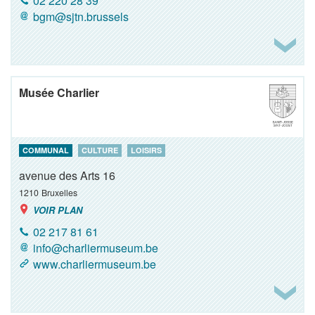
02 220 28 39
bgm@sjtn.brussels
Musée Charlier
COMMUNAL
CULTURE
LOISIRS
avenue des Arts 16
1210
Bruxelles
VOIR PLAN
02 217 81 61
info@charliermuseum.be
www.charliermuseum.be