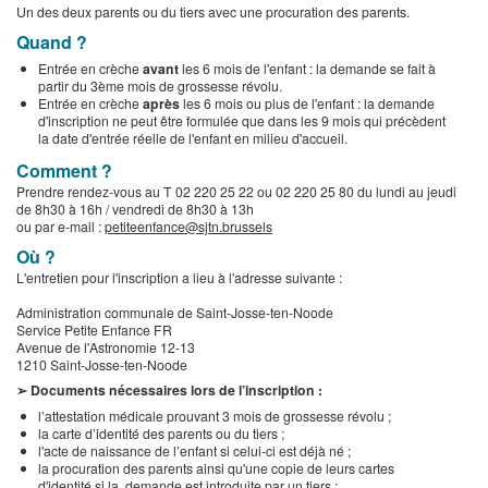
Un des deux parents ou du tiers avec une procuration des parents.
Quand ?
Entrée en crèche
avant
les 6 mois de l'enfant : la demande se fait à
partir du 3ème mois de grossesse révolu.
Entrée en crèche
après
les 6 mois ou plus de l'enfant : la demande
d'inscription ne peut être formulée que dans les 9 mois qui précèdent
la date d'entrée réelle de l'enfant en milieu d'accueil.
Comment ?
Prendre rendez-vous au T 02 220 25 22 ou 02 220 25 80 du lundi au jeudi
de 8h30 à 16h / vendredi de 8h30 à 13h
ou par e-mail :
petiteenfance@sjtn.brussels
Où ?
L'entretien pour l'inscription a lieu à l'adresse suivante :
Administration communale de Saint-Josse-ten-Noode
Service Petite Enfance FR
Avenue de l'Astronomie 12-13
1210 Saint-Josse-ten-Noode
➢ Documents nécessaires lors de l’inscription :
l’attestation médicale prouvant 3 mois de grossesse révolu ;
la carte d’identité des parents ou du tiers ;
l'acte de naissance de l’enfant si celui-ci est déjà né ;
la procuration des parents ainsi qu'une copie de leurs cartes
d'identité si la demande est introduite par un tiers ;