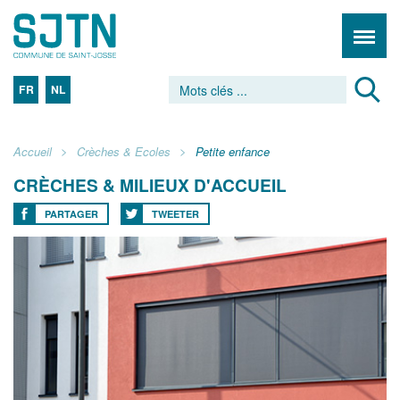
FR
NL
Accueil
Crèches & Ecoles
Petite enfance
CRÈCHES & MILIEUX D'ACCUEIL
PARTAGER
TWEETER