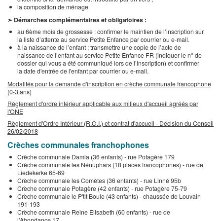
la composition de ménage
➢ Démarches complémentaires et obligatoires :
au 6ème mois de grossesse : confirmer le maintien de l’inscription sur
la liste d’attente au service Petite Enfance par courrier ou e-mail.
à la naissance de l’enfant : transmettre une copie de l’acte de
naissance de l’enfant au service Petite Enfance FR (indiquer le n° de
dossier qui vous a été communiqué lors de l’inscription) et confirmer
la date d'entrée de l'enfant par courrier ou e-mail.
Modalités pour la demande d'inscription en crèche communale francophone
(0-3 ans)
Règlement d'ordre intérieur applicable aux milieux d'accueil agréés par
l'ONE
Règlement d'Ordre Intérieur (R.O.I.) et contrat d'accueil - Décision du Conseil
26/02/2018
Crèches communales franchophones
Crèche communale Damla (36 enfants) - rue Potagère 179
Crèche communale les Nénuphars (18 places francophones) - rue de
Liedekerke 65-69
Crèche communale les Comètes (36 enfants) - rue Linné 95b
Crèche communale Potagère (42 enfants) - rue Potagère 75-79
Crèche communale le P'tit Boule (43 enfants) - chaussée de Louvain
191-193
Crèche communale Reine Elisabeth (60 enfants) - rue de
l'Abondance 17