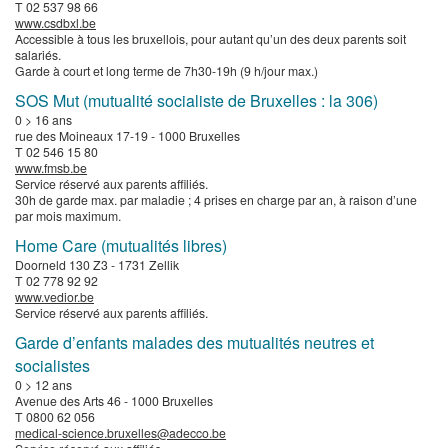
T 02 537 98 66
www.csdbxl.be
Accessible à tous les bruxellois, pour autant qu’un des deux parents soit
salariés.
Garde à court et long terme de 7h30-19h (9 h/jour max.)
SOS Mut (mutualité socialiste de Bruxelles : la 306)
0 > 16 ans
rue des Moineaux 17-19 - 1000 Bruxelles
T 02 546 15 80
www.fmsb.be
Service réservé aux parents affiliés.
30h de garde max. par maladie ; 4 prises en charge par an, à raison d’une
par mois maximum.
Home Care (mutualités libres)
Doorneld 130 Z3 - 1731 Zellik
T 02 778 92 92
www.vedior.be
Service réservé aux parents affiliés.
Garde d’enfants malades des mutualités neutres et
socialistes
0 > 12 ans
Avenue des Arts 46 - 1000 Bruxelles
T 0800 62 056
medical-science.bruxelles@adecco.be