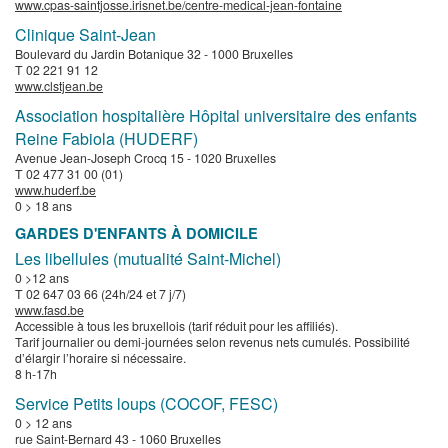
www.cpas-saintjosse.irisnet.be/centre-medical-jean-fontaine
Clinique Saint-Jean
Boulevard du Jardin Botanique 32 - 1000 Bruxelles
T 02 221 91 12
www.clstjean.be
Association hospitalière Hôpital universitaire des enfants
Reine Fabiola (HUDERF)
Avenue Jean-Joseph Crocq 15 - 1020 Bruxelles
T 02 477 31 00 (01)
www.huderf.be
0 > 18 ans
GARDES D'ENFANTS À DOMICILE
Les libellules (mutualité Saint-Michel)
0 >12 ans
T 02 647 03 66 (24h/24 et 7 j/7)
www.fasd.be
Accessible à tous les bruxellois (tarif réduit pour les affiliés).
Tarif journalier ou demi-journées selon revenus nets cumulés. Possibilité
d’élargir l’horaire si nécessaire.
8 h-17h
Service Petits loups (COCOF, FESC)
0 > 12 ans
rue Saint-Bernard 43 - 1060 Bruxelles