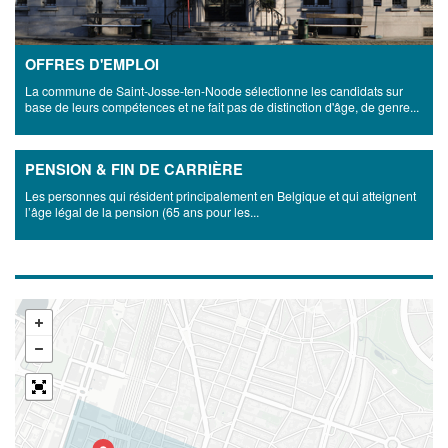
OFFRES D'EMPLOI
La commune de Saint-Josse-ten-Noode sélectionne les candidats sur
base de leurs compétences et ne fait pas de distinction d'âge, de genre...
PENSION & FIN DE CARRIÈRE
Les personnes qui résident principalement en Belgique et qui atteignent
l’âge légal de la pension (65 ans pour les...