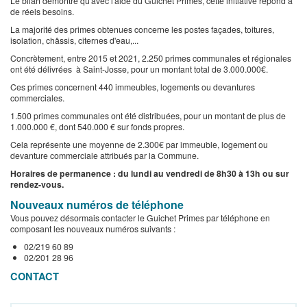
Le bilan démontre qu'avec l'aide du Guichet Primes, cette initiative répond à
de réels besoins.
La majorité des primes obtenues concerne les postes façades, toitures,
isolation, châssis, citernes d'eau,...
Concrètement, entre 2015 et 2021, 2.250 primes communales et régionales
ont été délivrées à Saint-Josse, pour un montant total de 3.000.000€.
Ces primes concernent 440 immeubles, logements ou devantures
commerciales.
1.500 primes communales ont été distribuées, pour un montant de plus de
1.000.000 €, dont 540.000 € sur fonds propres.
Cela représente une moyenne de 2.300€ par immeuble, logement ou
devanture commerciale attribués par la Commune.
Horaires de permanence : du lundi au vendredi de 8h30 à 13h ou sur
rendez-vous.
Nouveaux numéros de téléphone
Vous pouvez désormais contacter le Guichet Primes par téléphone en
composant les nouveaux numéros suivants :
02/219 60 89
02/201 28 96
CONTACT