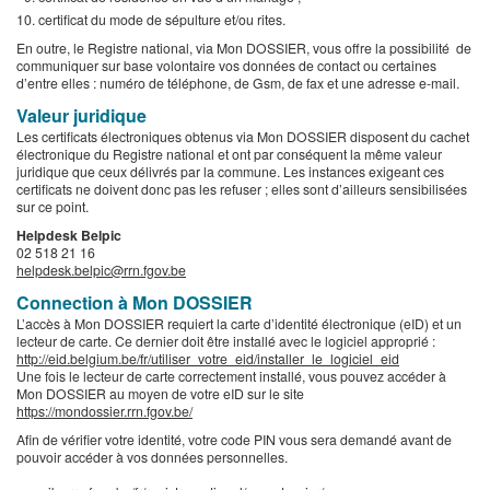
certificat du mode de sépulture et/ou rites.
En outre, le Registre national, via Mon DOSSIER, vous offre la possibilité de
communiquer sur base volontaire vos données de contact ou certaines
d’entre elles : numéro de téléphone, de Gsm, de fax et une adresse e-mail.
Valeur juridique
Les certificats électroniques obtenus via Mon DOSSIER disposent du cachet
électronique du Registre national et ont par conséquent la même valeur
juridique que ceux délivrés par la commune. Les instances exigeant ces
certificats ne doivent donc pas les refuser ; elles sont d’ailleurs sensibilisées
sur ce point.
Helpdesk Belpic
02 518 21 16
helpdesk.belpic@rrn.fgov.be
Connection à Mon DOSSIER
L’accès à Mon DOSSIER requiert la carte d’identité électronique (eID) et un
lecteur de carte. Ce dernier doit être installé avec le logiciel approprié :
http://eid.belgium.be/fr/utiliser_votre_eid/installer_le_logiciel_eid
Une fois le lecteur de carte correctement installé, vous pouvez accéder à
Mon DOSSIER au moyen de votre eID sur le site
https://mondossier.rrn.fgov.be/
Afin de vérifier votre identité, votre code PIN vous sera demandé avant de
pouvoir accéder à vos données personnelles.