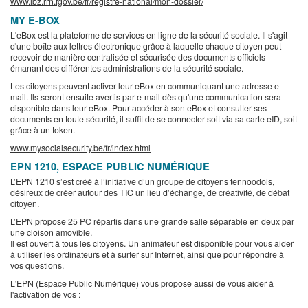
www.ibz.rrn.fgov.be/fr/registre-national/mon-dossier/
MY E-BOX
L'eBox est la plateforme de services en ligne de la sécurité sociale. Il s'agit
d'une boîte aux lettres électronique grâce à laquelle chaque citoyen peut
recevoir de manière centralisée et sécurisée des documents officiels
émanant des différentes administrations de la sécurité sociale.
Les citoyens peuvent activer leur eBox en communiquant une adresse e-
mail. Ils seront ensuite avertis par e-mail dès qu'une communication sera
disponible dans leur eBox. Pour accéder à son eBox et consulter ses
documents en toute sécurité, il suffit de se connecter soit via sa carte eID, soit
grâce à un token.
www.mysocialsecurity.be/fr/index.html
EPN 1210, ESPACE PUBLIC NUMÉRIQUE
L’EPN 1210 s’est créé à l’initiative d’un groupe de citoyens tennoodois,
désireux de créer autour des TIC un lieu d’échange, de créativité, de débat
citoyen.
L’EPN propose 25 PC répartis dans une grande salle séparable en deux par
une cloison amovible.
Il est ouvert à tous les citoyens. Un animateur est disponible pour vous aider
à utiliser les ordinateurs et à surfer sur Internet, ainsi que pour répondre à
vos questions.
L'EPN (Espace Public Numérique) vous propose aussi de vous aider à
l'activation de vos :