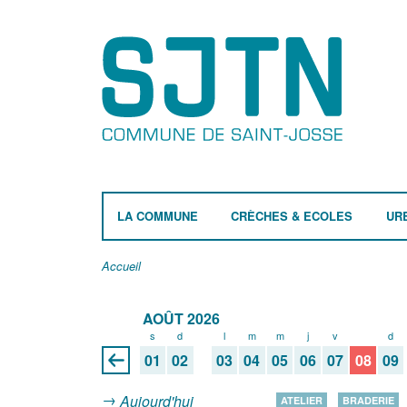
LA COMMUNE
CRÈCHES & ECOLES
UR
Accueil
AOÛT 2026
s
d
l
m
m
j
v
s
d
01
02
03
04
05
06
07
08
09
Aujourd'hui
ATELIER
BRADERIE