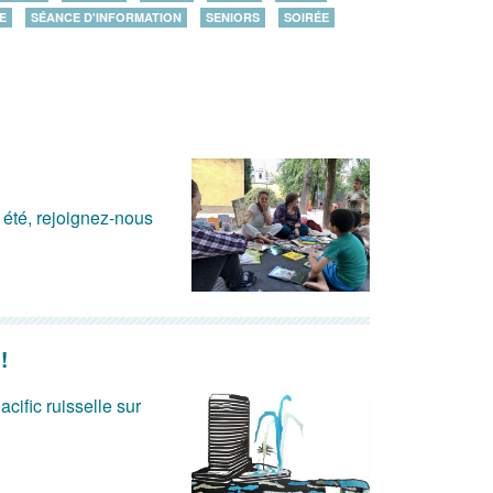
E
SÉANCE D'INFORMATION
SENIORS
SOIRÉE
t été, rejoignez-nous
!
acific ruisselle sur