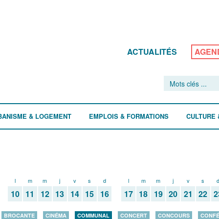
ACTUALITÉS
AGEN
BANISME & LOGEMENT
EMPLOIS & FORMATIONS
CULTURE 
l
m
m
j
v
s
d
l
m
m
j
v
s
10
11
12
13
14
15
16
17
18
19
20
21
22
2
BROCANTE
CINÉMA
COMMUNAL
CONCERT
CONCOURS
CONF