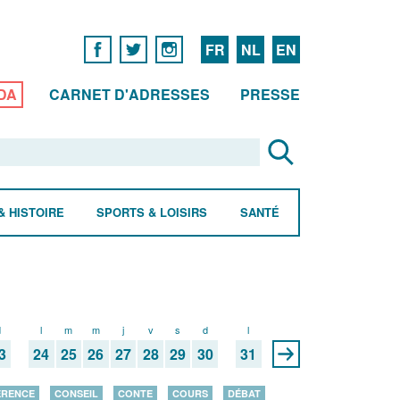
FR
NL
EN
DA
CARNET D'ADRESSES
PRESSE
& HISTOIRE
SPORTS & LOISIRS
SANTÉ
d
l
m
m
j
v
s
d
l
3
24
25
26
27
28
29
30
31
ÉRENCE
CONSEIL
CONTE
COURS
DÉBAT