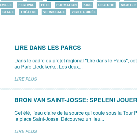
AMILLE
FESTIVAL
FÊTE
FORMATION
KIDS
LECTURE
NIGHTLIF
STAGE
THÉÂTRE
VERNISSAGE
VISITE GUIDÉE
LIRE DANS LES PARCS
Dans le cadre du projet régional "Lire dans le Parcs", ce
au Parc Liedekerke. Les deux...
LIRE PLUS
BRON VAN SAINT-JOSSE: SPELEN! JOUER
Cet été, l'eau claire de la source qui coule sous la Tour P
la place Saint-Josse. Découvrez un lieu...
LIRE PLUS