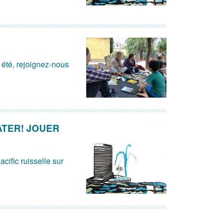
t été, rejoignez-nous
ATER! JOUER
acific ruisselle sur