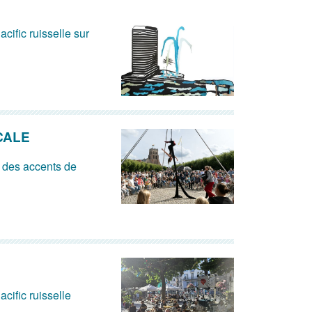
acific ruisselle sur
CALE
 des accents de
acific ruisselle