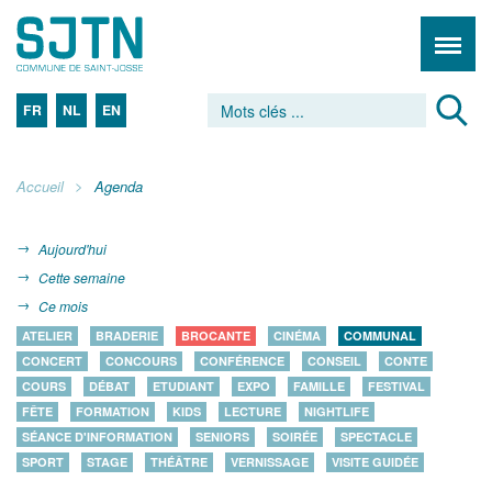
FR
NL
EN
Accueil
Agenda
Aujourd'hui
Cette semaine
Ce mois
ATELIER
BRADERIE
BROCANTE
CINÉMA
COMMUNAL
CONCERT
CONCOURS
CONFÉRENCE
CONSEIL
CONTE
COURS
DÉBAT
ETUDIANT
EXPO
FAMILLE
FESTIVAL
FÊTE
FORMATION
KIDS
LECTURE
NIGHTLIFE
SÉANCE D'INFORMATION
SENIORS
SOIRÉE
SPECTACLE
SPORT
STAGE
THÉÂTRE
VERNISSAGE
VISITE GUIDÉE