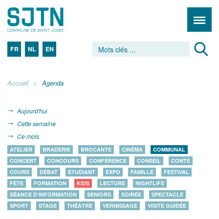
FR
NL
EN
Accueil
Agenda
Aujourd'hui
Cette semaine
Ce mois
ATELIER
BRADERIE
BROCANTE
CINÉMA
COMMUNAL
CONCERT
CONCOURS
CONFÉRENCE
CONSEIL
CONTE
COURS
DÉBAT
ETUDIANT
EXPO
FAMILLE
FESTIVAL
FÊTE
FORMATION
KIDS
LECTURE
NIGHTLIFE
SÉANCE D'INFORMATION
SENIORS
SOIRÉE
SPECTACLE
SPORT
STAGE
THÉÂTRE
VERNISSAGE
VISITE GUIDÉE