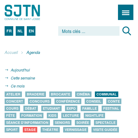
FR
NL
EN
Accueil
Agenda
Aujourd'hui
Cette semaine
Ce mois
ATELIER
BRADERIE
BROCANTE
CINÉMA
COMMUNAL
CONCERT
CONCOURS
CONFÉRENCE
CONSEIL
CONTE
COURS
DÉBAT
ETUDIANT
EXPO
FAMILLE
FESTIVAL
FÊTE
FORMATION
KIDS
LECTURE
NIGHTLIFE
SÉANCE D'INFORMATION
SENIORS
SOIRÉE
SPECTACLE
SPORT
STAGE
THÉÂTRE
VERNISSAGE
VISITE GUIDÉE