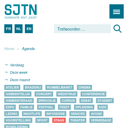
FR
NL
EN
Home
Agenda
Vandaag
Deze week
Deze maand
ATELIER
BRADERIJ
ROMMELMARKT
CINEMA
GEMEENTELIJK
CONCERT
WEDSTRIJD
CONFERENCIE
GEMEENTERAAD
SPROOKJE
CURSUS
DEBAT
STUDENT
EXPO
FAMILIE
FESTIVAL
FEEST
OPLEIDING
KIDS
LEZING
NIGHTLIFE
INFOSESSIE
SENIORS
AVOND
VOORSTELLING
SPORT
STAGE
THEATER
VERNISSAGE
RONDLEIDING