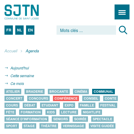
FR
NL
EN
Accueil
Agenda
Aujourd'hui
Cette semaine
Ce mois
ATELIER
BRADERIE
BROCANTE
CINÉMA
COMMUNAL
CONCERT
CONCOURS
CONFÉRENCE
CONSEIL
CONTE
COURS
DÉBAT
ETUDIANT
EXPO
FAMILLE
FESTIVAL
FÊTE
FORMATION
KIDS
LECTURE
NIGHTLIFE
SÉANCE D'INFORMATION
SENIORS
SOIRÉE
SPECTACLE
SPORT
STAGE
THÉÂTRE
VERNISSAGE
VISITE GUIDÉE