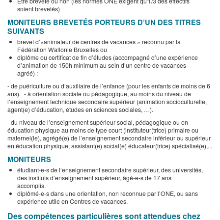
Être breveté ou non (les normes ONE exigent qu'1/3 des effectifs
soient brevetés)
MONITEURS BREVETÉS PORTEURS D’UN DES TITRES
SUIVANTS
brevet d’«animateur de centres de vacances » reconnu par la
Fédération Wallonie Bruxelles ou
diplôme ou certificat de fin d’études (accompagné d’une expérience
d’animation de 150h minimum au sein d’un centre de vacances
agréé) :
- de puériculture ou d’auxiliaire de l’enfance (pour les enfants de moins de 6
ans). - à orientation sociale ou pédagogique, au moins du niveau de
l’enseignement technique secondaire supérieur (animation socioculturelle,
agent(e) d’éducation, études en sciences sociales, …).
- du niveau de l’enseignement supérieur social, pédagogique ou en
éducation physique au moins de type court (instituteur(trice) primaire ou
maternel(le), agrégé(e) de l’enseignement secondaire inférieur ou supérieur
en éducation physique, assistant(e) social(e) éducateur(trice) spécialisé(e),...
MONITEURS
étudiant-e-s de l’enseignement secondaire supérieur, des universités,
des instituts d’enseignement supérieur, âgé-e-s de 17 ans
accomplis.
diplômé-e-s dans une orientation, non reconnue par l’ONE, ou sans
expérience utile en Centres de vacances.
Des compétences particulières sont attendues chez