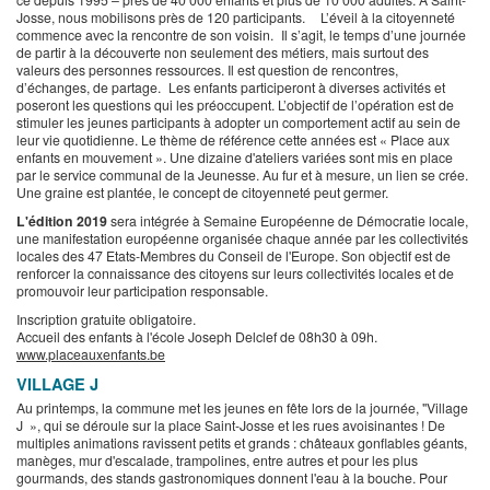
Josse, nous mobilisons près de 120 participants. L’éveil à la citoyenneté
commence avec la rencontre de son voisin. Il s’agit, le temps d’une journée
de partir à la découverte non seulement des métiers, mais surtout des
valeurs des personnes ressources. Il est question de rencontres,
d’échanges, de partage. Les enfants participeront à diverses activités et
poseront les questions qui les préoccupent. L’objectif de l’opération est de
stimuler les jeunes participants à adopter un comportement actif au sein de
leur vie quotidienne. Le thème de référence cette années est « Place aux
enfants en mouvement ». Une dizaine d'ateliers variées sont mis en place
par le service communal de la Jeunesse. Au fur et à mesure, un lien se crée.
Une graine est plantée, le concept de citoyenneté peut germer.
L'édition 2019
sera intégrée à Semaine Européenne de Démocratie locale,
une manifestation européenne organisée chaque année par les collectivités
locales des 47 Etats-Membres du Conseil de l'Europe. Son objectif est de
renforcer la connaissance des citoyens sur leurs collectivités locales et de
promouvoir leur participation responsable.
Inscription gratuite obligatoire.
Accueil des enfants à l'école Joseph Delclef de 08h30 à 09h.
www.placeauxenfants.be
VILLAGE J
Au printemps, la commune met les jeunes en fête lors de la journée, "Village
J », qui se déroule sur la place Saint-Josse et les rues avoisinantes ! De
multiples animations ravissent petits et grands : châteaux gonflables géants,
manèges, mur d'escalade, trampolines, entre autres et pour les plus
gourmands, des stands gastronomiques donnent l'eau à la bouche. Pour