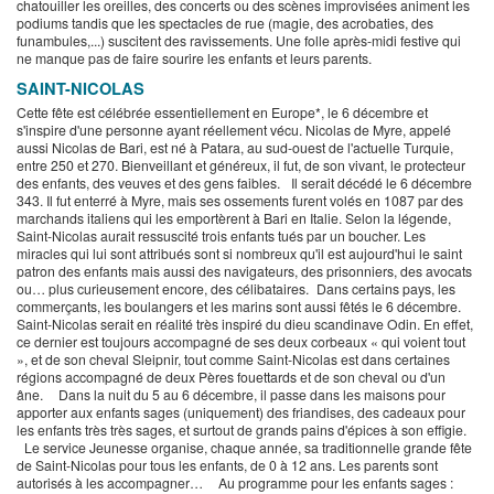
chatouiller les oreilles, des concerts ou des scènes improvisées animent les
podiums tandis que les spectacles de rue (magie, des acrobaties, des
funambules,...) suscitent des ravissements. Une folle après-midi festive qui
ne manque pas de faire sourire les enfants et leurs parents.
SAINT-NICOLAS
Cette fête est célébrée essentiellement en Europe*, le 6 décembre et
s'inspire d'une personne ayant réellement vécu. Nicolas de Myre, appelé
aussi Nicolas de Bari, est né à Patara, au sud-ouest de l'actuelle Turquie,
entre 250 et 270. Bienveillant et généreux, il fut, de son vivant, le protecteur
des enfants, des veuves et des gens faibles. Il serait décédé le 6 décembre
343. Il fut enterré à Myre, mais ses ossements furent volés en 1087 par des
marchands italiens qui les emportèrent à Bari en Italie. Selon la légende,
Saint-Nicolas aurait ressuscité trois enfants tués par un boucher. Les
miracles qui lui sont attribués sont si nombreux qu'il est aujourd'hui le saint
patron des enfants mais aussi des navigateurs, des prisonniers, des avocats
ou… plus curieusement encore, des célibataires. Dans certains pays, les
commerçants, les boulangers et les marins sont aussi fêtés le 6 décembre.
Saint-Nicolas serait en réalité très inspiré du dieu scandinave Odin. En effet,
ce dernier est toujours accompagné de ses deux corbeaux « qui voient tout
», et de son cheval Sleipnir, tout comme Saint-Nicolas est dans certaines
régions accompagné de deux Pères fouettards et de son cheval ou d'un
âne. Dans la nuit du 5 au 6 décembre, il passe dans les maisons pour
apporter aux enfants sages (uniquement) des friandises, des cadeaux pour
les enfants très très sages, et surtout de grands pains d'épices à son effigie.
Le service Jeunesse organise, chaque année, sa traditionnelle grande fête
de Saint-Nicolas pour tous les enfants, de 0 à 12 ans. Les parents sont
autorisés à les accompagner… Au programme pour les enfants sages :