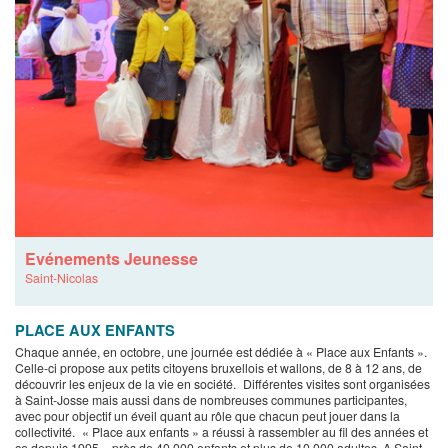
Evénements Jeunesse
Saint-Nicolas
PLACE AUX ENFANTS
Chaque année, en octobre, une journée est dédiée à « Place aux Enfants ».
Celle-ci propose aux petits citoyens bruxellois et wallons, de 8 à 12 ans, de
découvrir les enjeux de la vie en société. Différentes visites sont organisées
à Saint-Josse mais aussi dans de nombreuses communes participantes,
avec pour objectif un éveil quant au rôle que chacun peut jouer dans la
collectivité. « Place aux enfants » a réussi à rassembler au fil des années et
ce depuis 1995 – près de 40 000 enfants et plus de 10 000 adultes. A Saint-