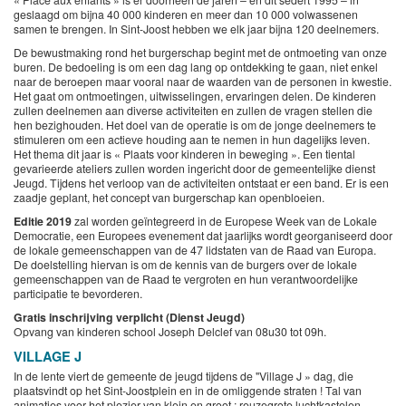
geslaagd om bijna 40 000 kinderen en meer dan 10 000 volwassenen
samen te brengen. In Sint-Joost hebben we elk jaar bijna 120 deelnemers.
De bewustmaking rond het burgerschap begint met de ontmoeting van onze
buren. De bedoeling is om een dag lang op ontdekking te gaan, niet enkel
naar de beroepen maar vooral naar de waarden van de personen in kwestie.
Het gaat om ontmoetingen, uitwisselingen, ervaringen delen. De kinderen
zullen deelnemen aan diverse activiteiten en zullen de vragen stellen die
hen bezighouden. Het doel van de operatie is om de jonge deelnemers te
stimuleren om een actieve houding aan te nemen in hun dagelijks leven.
Het thema dit jaar is « Plaats voor kinderen in beweging ». Een tiental
gevarieerde ateliers zullen worden ingericht door de gemeentelijke dienst
Jeugd. Tijdens het verloop van de activiteiten ontstaat er een band. Er is een
zaadje geplant, het concept van burgerschap kan openbloeien.
Editie 2019
zal worden geïntegreerd in de Europese Week van de Lokale
Democratie, een Europees evenement dat jaarlijks wordt georganiseerd door
de lokale gemeenschappen van de 47 lidstaten van de Raad van Europa.
De doelstelling hiervan is om de kennis van de burgers over de lokale
gemeenschappen van de Raad te vergroten en hun verantwoordelijke
participatie te bevorderen.
Gratis inschrijving verplicht (Dienst Jeugd)
Opvang van kinderen school Joseph Delclef van 08u30 tot 09h.
VILLAGE J
In de lente viert de gemeente de jeugd tijdens de "Village J » dag, die
plaatsvindt op het Sint-Joostplein en in de omliggende straten ! Tal van
animaties voor het plezier van klein en groot : reuzegrote luchtkastelen,