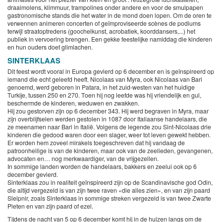
draaimolens, klimmuur, trampolines onder andere en voor de smulpapen
gastronomische stands die het water in de mond doen lopen. Om de oren te
verwennen animeren concerten of geïmproviseerde scènes de podiums
terwijl straatoptredens (goochelkunst, acrobatiek, koorddansers,...) het
publiek in vervoering brengen. Een gekke feestelijke namiddag die kinderen
en hun ouders doet glimlachen.
SINTERKLAAS
Dit feest wordt vooral in Europa gevierd op 6 december en is geïnspireerd op
iemand die echt geleefd heeft. Nicolaas van Myra, ook Nicolaas van Bari
genoemd, werd geboren in Patara, in het zuid-westen van het huidige
Turkije, tussen 250 en 270. Toen hij nog leefde was hij vriendelijk en gul,
beschermde de kinderen, weduwen en zwakken.
Hij zou gestorven zijn op 6 december 343. Hij werd begraven in Myra, maar
zijn overblijfselen werden gestolen in 1087 door Italiaanse handelaars, die
ze meenamen naar Bari in Italië. Volgens de legende zou Sint-Nicolaas drie
kinderen die gedood waren door een slager, weer tot leven gewekt hebben.
Er worden hem zoveel mirakels toegeschreven dat hij vandaag de
patroonheilige is van de kinderen, maar ook van de zeelieden, gevangenen,
advocaten en… nog merkwaardiger, van de vrijgezellen.
In sommige landen worden de handelaars, bakkers en zeelui ook op 6
december gevierd.
Sinterklaas zou in realiteit geïnspireerd zijn op de Scandinavische god Odin,
die altijd vergezeld is van zijn twee raven «die alles zien», en van zijn paard
Sleipnir, zoals Sinterklaas in sommige streken vergezeld is van twee Zwarte
Pieten en van zijn paard of ezel.
Tijdens de nacht van 5 op 6 december komt hij in de huizen langs om de