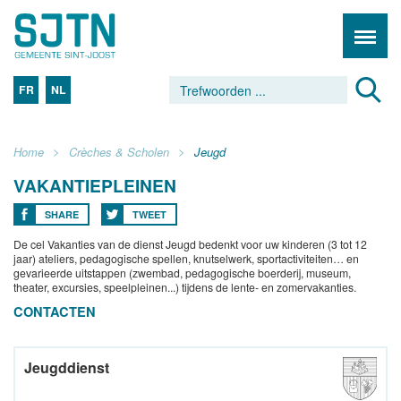
FR
NL
Home
Crèches & Scholen
Jeugd
VAKANTIEPLEINEN
SHARE
TWEET
De cel Vakanties van de dienst Jeugd bedenkt voor uw kinderen (3 tot 12
jaar) ateliers, pedagogische spellen, knutselwerk, sportactiviteiten… en
gevarieerde uitstappen (zwembad, pedagogische boerderij, museum,
theater, excursies, speelpleinen...) tijdens de lente- en zomervakanties.
CONTACTEN
Jeugddienst