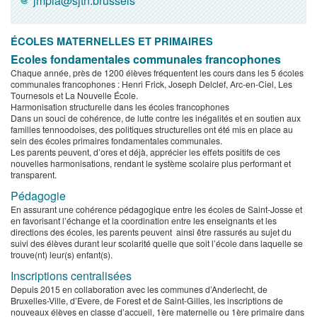
jmpia@sjtn.brussels
ÉCOLES MATERNELLES ET PRIMAIRES
Ecoles fondamentales communales francophones
Chaque année, près de 1200 élèves fréquentent les cours dans les 5 écoles
communales francophones : Henri Frick, Joseph Delclef, Arc-en-Ciel, Les
Tournesols et La Nouvelle École.
Harmonisation structurelle dans les écoles francophones
Dans un souci de cohérence, de lutte contre les inégalités et en soutien aux
familles tennoodoises, des politiques structurelles ont été mis en place au
sein des écoles primaires fondamentales communales.
Les parents peuvent, d’ores et déjà, apprécier les effets positifs de ces
nouvelles harmonisations, rendant le système scolaire plus performant et
transparent.
Pédagogie
En assurant une cohérence pédagogique entre les écoles de Saint-Josse et
en favorisant l’échange et la coordination entre les enseignants et les
directions des écoles, les parents peuvent ainsi être rassurés au sujet du
suivi des élèves durant leur scolarité quelle que soit l’école dans laquelle se
trouve(nt) leur(s) enfant(s).
Inscriptions centralisées
Depuis 2015 en collaboration avec les communes d’Anderlecht, de
Bruxelles-Ville, d’Evere, de Forest et de Saint-Gilles, les inscriptions de
nouveaux élèves en classe d’accueil, 1ère maternelle ou 1ère primaire dans