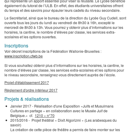
qui représente un apport essentiel pour viser la réussite. Le Lycée bénéficie
également du tutorat de l’ULB. En effet, des étudiants universitaires offrent
du temps et des savoirs pour épauler leurs cadets du niveau secondaire.
Le Secrétariat, ainsi que le bureau de la direction du Lycée Guy Cudell, sont
ouverts tous les jours du lundi au vendredi de 8h30 à 16h, excepté le
mercredi de 8h30 à 13h. Vous pourrez y obtenir plus d’informations sur les
horaires, la cantine, le nombre d’élèves par classe, les services extra-
scolaires et les options ouvertes.
Inscriptions
Voir décret inscriptions de la Fédération Wallonie-Bruxelles :
www.inscription.cfwb.be
Si vous souhaitez obtenir plus d’informations sur les horaires, la cantine, le
nombre d’élèves par classe, les services extra-scolaires et les options pour
le niveau secondaire, renseignez-vous directement auprès de l’école.
Projet d'établissement 2017
Règlement d'ordre intérieur 2017
Projets & réalisations
Janvier 2017 - Réalisation d'une Exposition «Juifs et Musulmans
Cultures en partage » en collaboration avec le Musée Juif de
Belgique.» cf.
1210 » n°70
2015/2016 - Projet théâtral « Dixit Algorizmi » (Les arabesques du
savoir)
La création de cette pièce de théâtre a permis de faire monter sur les