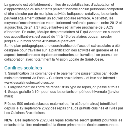
La garderie est véritablement un lieu de sociabilisation, d’adaptation et
d’apprentissage où les enfants peuvent bénéficier d'un personnel compétent
et être stimuler par de multiples activités ludiques et créatives, les enfants
peuvent également obtenir un soutien scolaire renforcé. A cet effet, les
moyens d'encadrement se voient fortement renforcés passant, entre 2012 et
aujourd’hui, de 24 à 37 accueillant-e-s et l’arrivée prochaine de 5 ACS
d'insertion. En outre, l'équipe des prestataires ALE qui viennent en support
des accueillant-e-s, est passé de 11 à 46 prestataires pouvant prester
jusqu’à 70h/mois contre 45h/mois auparavant.
Sur le plan pédagogique, une coordinatrice de l’accueil extrascolaire a été
désignée pour travailler sur la planification des activités en garderie et les
aspects formations des équipes encadrantes, un travail qui se poursuit en
collaboration avec notamment la Mission Locale de Saint-Josse.
Cantines scolaires
1. Simplification : la commande et le paiement ne passent plus par l’école
mais directement via l’asbl « Cuisines bruxelloises » et leur site internet :
www.lescuisinesbruxelloises.be
2. Elargissement de l’offre de repas : d’un type de repas, on passe à trois !
4. Soupe gratuite à 10h pour tous les enfants en période hivernale (janvier-
mars)
Près de 500 enfants (classes maternelles, 1e et 2e primaires) bénéficient
depuis le 12 septembre 2022 des repas chauds gratuits cuisinés et livrés par
Les Cuisines Bruxelloises.
NEW
: Dès septembre 2023, les repas scolaires seront gratuits pour tous les
enfants de la 1ère maternelle à la 6ème primaire des écoles communales.