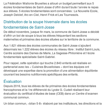
La Fédération Wallonie Bruxelles a alloué un budget permettant aux 5
écoles fondamentales de Saint-Josse d’offrir durant toute l’année le repas
aux élèves. ​5 écoles fondamentales sont concernées : La Nouvelle Ecole,
Joseph Delclef, Arc-en-Ciel, Henri Frick et Les Tournesols.
Distribution de la soupe hivernale dans les écoles
fondamentales de Saint-Josse
De début novembre, jusque fin mars, la commune de Saint-Josse a décidé
d’offrir un bol de soupe à tous les élèves fréquentant les sections
maternelles et primaires des écoles situées sur le territoire de la commune.
Aux 1.621 élèves des écoles communales de Saint-Josse s’ajoutent
désormais les 1.222 élèves des écoles du réseau libre : Institut Saint-Louis,
Centre scolaire des Dames de Marie, La Sagesse-Philomène et l’école
fondamentale spécialisée Saint-Gabriel.
Pour rappel, cette opération qui touche 2.843 enfants est réalisée en
partenariat avec les « Cuisines Bruxelloises » dont les équipes ont
développé une expertise dans la promotion d’une alimentation équilibrée
couvrant les besoins nutritionnels spécifiques des enfants.
Évaluation
Depuis 2016, tous les élèves de 6e primaires des écoles fondamentales
francophones et la 1re différencié du Lycée G. Cudell réalisent leur
évaluation du certificat d’études de base (CEB) dans un Centre d’examen
communal commun.
Un bilan commun, «bilan 5-8» élaboré par les instituteurs, les directions et la