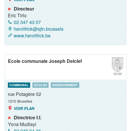
Directeur
Eric Tirlo
02 347 43 07
henrifrick@sjtn.brussels
www.henrifrick.be
Ecole communale Joseph Delclef
COMMUNAL
ECOLES
ENSEIGNEMENT
rue Potagère 52
1210
Bruxelles
VOIR PLAN
Directrice f.f.
Yona Mudiayi
02 248 04 46