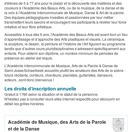
d'élèves de 5 à 77 ans pour le plaisir et la découverte des matières et des
couleurs à l'Académie des Beaux-Arts, ou de la musique, de la danse et de
la voix à l'Académie intercommunale de Musique, Danse & Art de la parole.
Des équipes pédagogiques investies et passionnées par leur métier
transmettent leurs savoirs et encouragent les participants à révéler leur force
créative et leur fibre artistique.
Accessible à tous dès 6 ans, l'Académie des Beaux-Arts est avant tout un lieu
d’apprentissage et d’approche des Arts plastiques et visuels. La céramique,
la sculpture, le dessin, la peinture et l’histoire de l’Art figurent au programme
tandis que d’autres cours pluridisciplinaires s’adressent spécifiquement aux
enfants. Pour obtenir son diplôme, un nombre minimum de périodes de
présence en atelier est requis.
L'Académie intercommunale de Musique, Arts de la Parole & Danse de
Saint-Josse/Schaerbeek accueille plutôt les amateurs des Arts de la scène :
futurs récitants, conteurs, chanteurs, pianistes, guitaristes, danseurs,
acteurs...sont donc bienvenus !
Les droits d’inscription annuelle
Gratuit à 176€ selon la situation et le statut de la personne.
N'hésitez pas à consulter leurs sites internet respectifs pour découvrir en
détail les grilles horaires.
Académie de Musique, des Arts de la Parole
et de la Danse