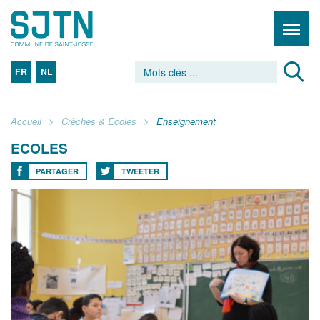
FR
NL
Accueil
Crèches & Ecoles
Enseignement
ECOLES
PARTAGER
TWEETER