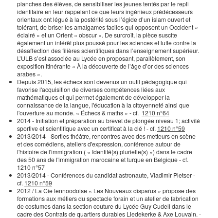
planches des élèves, de sensibiliser les jeunes tentés par le repli
identitaire en leur rappelant ce que leurs ingénieux prédécesseurs
orientaux ont légué à la postérité sous l’égide d’un islam ouvert et
tolérant, de briser les amalgames faciles qui opposent un Occident «
éclairé » et un Orient « obscur ». De surcroît, la pièce suscite
également un intérêt plus poussé pour les sciences et lutte contre la
désaffection des filières scientifiques dans l’enseignement supérieur.
L’ULB s’est associée au Lycée en proposant, parallèlement, son
exposition itinérante « À la découverte de l’âge d’or des sciences
arabes ».
Depuis 2015, les échecs sont devenus un outil pédagogique qui
favorise l'acquisition de diverses compétences liées aux
mathématiques et qui permet également de développer la
connaissance de la langue, l'éducation à la citoyenneté ainsi que
l'ouverture au monde. « Échecs & maths » - cf.
1210 n°64
2014 - Initiation et préparation au brevet de plongée niveau 1; activité
sportive et scientifique avec un certificat à la clé ! - cf.
1210 n°59
2013/2014 - Sorties théâtre, rencontres avec des metteurs en scène
et des comédiens, ateliers d'expression, conférence autour de
l'histoire de l'immigration ( « Identité(s) plurielle(s) ») dans le cadre
des 50 ans de l'immigration marocaine et turque en Belgique - cf.
1210 n°57
2013/2014 - Conférences du candidat astronaute, Vladimir Pletser -
cf.
1210 n°59
2012 / La Cie tennoodoise « Les Nouveaux disparus » propose des
formations aux métiers du spectacle forain et un atelier de fabrication
de costumes dans la section couture du Lycée Guy Cudell dans le
cadre des Contrats de quartiers durables Liedekerke & Axe Louvain. -