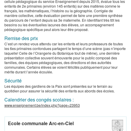
cellule pédagogique du service Enseignement depuis 2015, évalue tous les
enfants de 2e primaires (environ 145 enfants) sur des matières comme le
français, les mathématiques, l’histoire ou la géographie. Corrigée de
manière collective, cette évaluation permet de faire une première synthèse
du parcours de l’enfant depuis sa 3e maternelle. En identifiant très tôt les
besoins ou les éventuelles lacunes des élèves, un accompagnement
pédagogique spécifique peut alors leur être proposé.
Remise des prix
C’est un rendez-vous attendu car les enfants et leurs professeurs de toutes
les 6es primaires confondues partagent le temps d’une scène (pas n’importe
laquelle! Celle de l’Orangerie du Botanique tout de même), une dernière
présentation collective souvent émouvante pour le public composé des
familles, des équipes pédagogiques, des directions et des autorités
communales. Certains élèves se voient félicités publiquement pour leur
mérite durant l’année écoulée.
Sécurité
Les équipes des gardiens de la Paix sont présentes sur le terrain au
quotidien pour assurer la sécurité des enfants aux abords des écoles.
Calendrier des congés scolaires :
www.enseignement.be/index.php?page=23953
Ecole communale Arc-en-Ciel