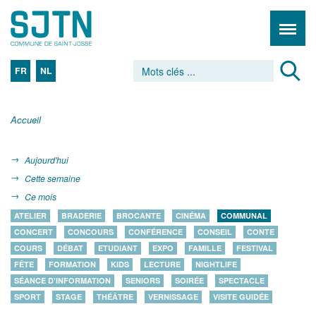
FR
NL
Accueil
Aujourd'hui
Cette semaine
Ce mois
ATELIER
BRADERIE
BROCANTE
CINÉMA
COMMUNAL
CONCERT
CONCOURS
CONFÉRENCE
CONSEIL
CONTE
COURS
DÉBAT
ETUDIANT
EXPO
FAMILLE
FESTIVAL
FÊTE
FORMATION
KIDS
LECTURE
NIGHTLIFE
SÉANCE D'INFORMATION
SENIORS
SOIRÉE
SPECTACLE
SPORT
STAGE
THÉÂTRE
VERNISSAGE
VISITE GUIDÉE