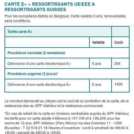
CARTE E+ = RESSORTISSANTS UE/EEE &
RESSORTISSANTS SUISSES
Pour les européens établis en Belgique. Carte valable 5 ans, renouvelable
sans conditions.
Tarifs carte E+
Validité
Coût
Procédure normale (2 semaines)
Délivrance d’une carte électronique E+
5 ans
25€
Procédure urgente (2 jours)*
140€
Délivrance d’une carte électronique E+
5 ans
Le montant demandé au citoyen est le coût de la confection de la carte, de la
redevance due au SPF Intérieur et la redevance communale.
*En cas de retrait de la carte en livraison centralisée auprès du SPF Intérieur,
les tarifs pour un carte adulte s’élèvera à 147,10€ et à 136,20€ pour les
moins de 12 ans. SPF Intérieur (Parc Atrium) rue des Colonies 11 - 1000
Bruxelles - T 02 518 21 16 Heures d’ouverture : lundi à vendredi de 08h30 à
19h30 / samedi de 08h30 à 12h30.