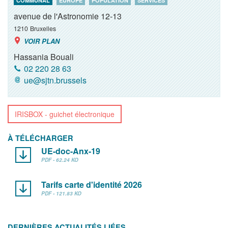
COMMUNAL
EUROPE
POPULATION
SERVICES
avenue de l'Astronomie 12-13
1210
Bruxelles
VOIR PLAN
Hassania Bouali
02 220 28 63
ue@sjtn.brussels
IRISBOX - guichet électronique
À TÉLÉCHARGER
UE-doc-Anx-19
PDF - 62.24 KO
Tarifs carte d'identité 2026
PDF - 121.83 KO
DERNIÈRES ACTUALITÉS LIÉES