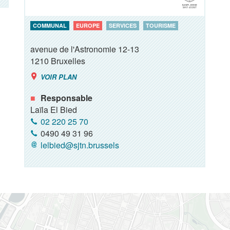
COMMUNAL
EUROPE
SERVICES
TOURISME
avenue de l'Astronomie 12-13
1210
Bruxelles
VOIR PLAN
Responsable
Laïla El Bied
02 220 25 70
0490 49 31 96
lelbied@sjtn.brussels