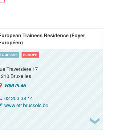
European Trainees Residence (Foyer
Européen)
TOURISME
EUROPE
rue Traversière 17
1210
Bruxelles
VOIR PLAN
02 203 38 14
www.etr-brussels.be