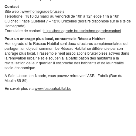
Contact
Site web :
www.homegrade.brussels
Téléphone : 1810 du mardi au vendredi de 10h à 12h et de 14h à 16h
Guichet : Place Quetelet 7 – 1210 Bruxelles (horaire disponible sur le site de
Homegrade)
Formulaire de contact :
https://homegrade.brussels/homegrade/contact
Pour un ancrage plus local, contactez le Réseau Habitat
Homegrade et le Réseau Habitat sont deux structures complémentaires qui
partagent un objectif commun. Le Réseau Habitat se différencie par son
ancrage plus local. Il rassemble neuf associations bruxelloises actives dans
la rénovation urbaine et le soutien à la participation des habitants à la
revitalisation de leur quartier. Il est proche des habitants et de leur réalité
socio-économique.
A Saint-Josse-ten-Noode, vous pouvez retrouver l’ASBL Fabrik (Rue du
Moulin 85-89)
En savoir plus via
www.reseauhabitat.be