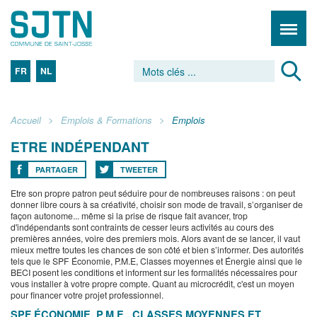
FR
NL
Accueil
Emplois & Formations
Emplois
ETRE INDÉPENDANT
PARTAGER
TWEETER
Etre son propre patron peut séduire pour de nombreuses raisons : on peut
donner libre cours à sa créativité, choisir son mode de travail, s’organiser de
façon autonome... même si la prise de risque fait avancer, trop
d'indépendants sont contraints de cesser leurs activités au cours des
premières années, voire des premiers mois. Alors avant de se lancer, il vaut
mieux mettre toutes les chances de son côté et bien s’informer. Des autorités
tels que le SPF Économie, P.M.E, Classes moyennes et Énergie ainsi que le
BECI posent les conditions et informent sur les formalités nécessaires pour
vous installer à votre propre compte. Quant au microcrédit, c'est un moyen
pour financer votre projet professionnel.
SPF ÉCONOMIE, P.M.E., CLASSES MOYENNES ET