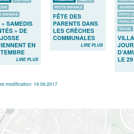
ESSE
PETITE ENFANCE
JEUNESS
E ENFANCE
PETITE 
FÊTE DES
POPULA
 « SAMEDIS
PARENTS DANS
SOCIAL
TÉS » DE
LES CRÈCHES
VILLA
 JOSSE
COMMUNALES
JOUR
IENNENT EN
LIRE PLUS
D’AM
PTEMBRE
LE 29
LIRE PLUS
re modification:
19.09.2017