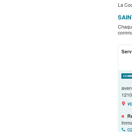
La Coo
SAIN
Chaque
commu
Servi
COM
aven
1210
VO
R
Imma
02