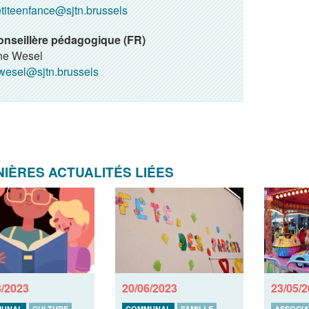
titeenfance@sjtn.brussels
nseillère pédagogique (FR)
ne Wesel
esel@sjtn.brussels
IÈRES ACTUALITÉS LIÉES
8/2023
20/06/2023
23/05/
UNAL
CULTURE
COMMUNAL
FAMILLE
ASSOCIA