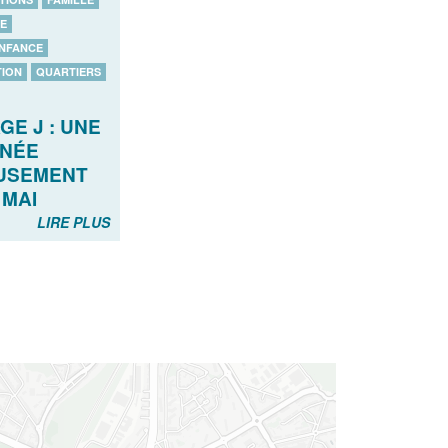
E
ENFANCE
TION
QUARTIERS
GE J : UNE
NÉE
USEMENT
 MAI
LIRE PLUS