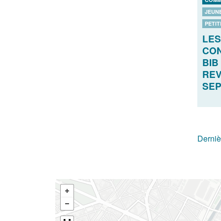
JEUN
PETIT
LES
CON
BIB
REV
SE
Derniè