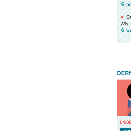
pe
Co
Wivi
ww
DERN
04/0
COMM