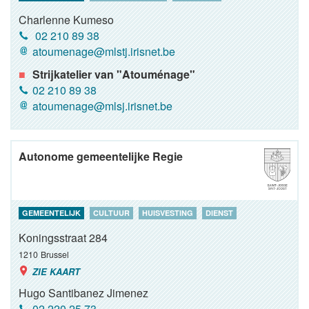
Charlenne Kumeso
02 210 89 38
atoumenage@mlstj.irisnet.be
Strijkatelier van "Atouménage"
02 210 89 38
atoumenage@mlsj.irisnet.be
Autonome gemeentelijke Regie
GEMEENTELIJK
CULTUUR
HUISVESTING
DIENST
Koningsstraat 284
1210
Brussel
ZIE KAART
Hugo Santibanez Jimenez
02 220 25 73