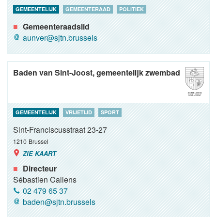
GEMEENTELIJK
GEMEENTERAAD
POLITIEK
Gemeenteraadslid
aunver@sjtn.brussels
Baden van Sint-Joost, gemeentelijk zwembad
GEMEENTELIJK
VRIJETIJD
SPORT
Sint-Franciscusstraat 23-27
1210
Brussel
ZIE KAART
Directeur
Sébastien Callens
02 479 65 37
baden@sjtn.brussels