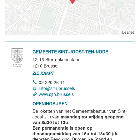
Leaflet
GEMEENTE SINT-JOOST-TEN-NODE
12-13 Sterrenkundelaan
1210
Brussel
ZIE KAART
02 220 26 11
info@sjtn.brussels
www.sjtn.brussels
OPENINGSUREN
De loketten van het Gemeentebestuur van Sint-
Joost zijn van
maandag tot vrijdag geopend
van 8u30 tot 13u
.
Een permanentie is open op
dinsdagnamiddag van 16u tot 18u30
(de
diensten Bevolking, Burgerlijke Stand en