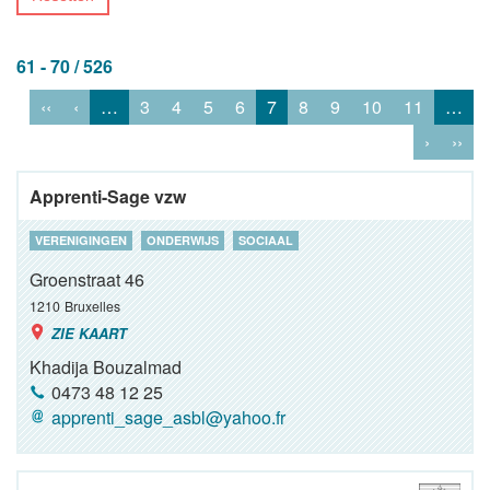
61 - 70 / 526
‹‹
‹
…
3
4
5
6
7
8
9
10
11
…
›
››
Apprenti-Sage vzw
VERENIGINGEN
ONDERWIJS
SOCIAAL
Groenstraat 46
1210
Bruxelles
ZIE KAART
Khadija Bouzalmad
0473 48 12 25
apprenti_sage_asbl@yahoo.fr