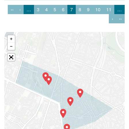
‹‹
‹
…
3
4
5
6
7
8
9
10
11
…
›
››