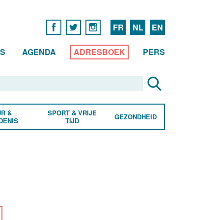
FR
NL
EN
WS
AGENDA
ADRESBOEK
PERS
R &
SPORT & VRIJE
GEZONDHEID
DENIS
TIJD