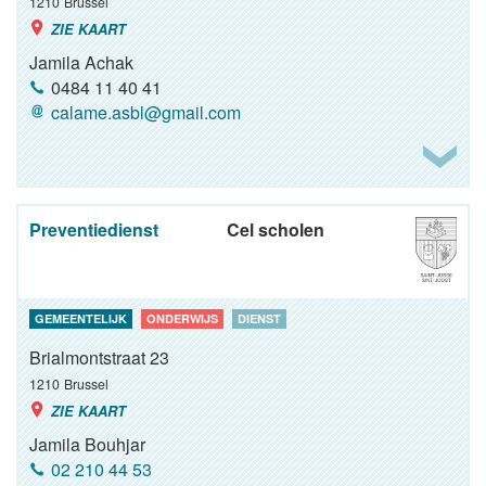
1210
Brussel
ZIE KAART
Jamila Achak
0484 11 40 41
calame.asbl@gmail.com
Preventiedienst
Cel scholen
GEMEENTELIJK
ONDERWIJS
DIENST
Brialmontstraat 23
1210
Brussel
ZIE KAART
Jamila Bouhjar
02 210 44 53