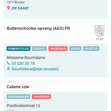
1210
Brussel
ZIE KAART
Buitenschoolse opvang (AES) FR
GEMEENTELIJK
SCHOOL
ONDERWIJS
JEUGD
VRIJETIJD
Ibtissame Bourhidane
02 220 25 78
ibourhidane@sjtn.brussels
Calame vzw
VERENIGINGEN
ONDERWIJS
Pacificatiestraat 13