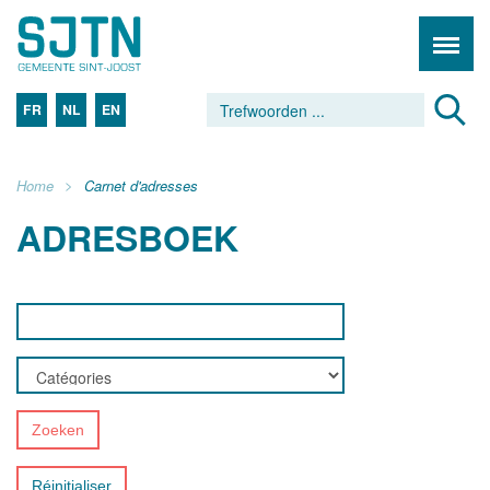
FR
NL
EN
Home
Carnet d'adresses
ADRESBOEK
Zoeken
Réinitialiser