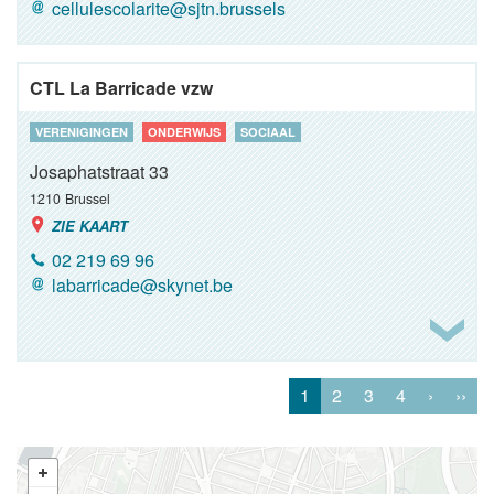
cellulescolarite@sjtn.brussels
CTL La Barricade vzw
VERENIGINGEN
ONDERWIJS
SOCIAAL
Josaphatstraat 33
1210
Brussel
ZIE KAART
02 219 69 96
labarricade@skynet.be
1
2
3
4
›
››