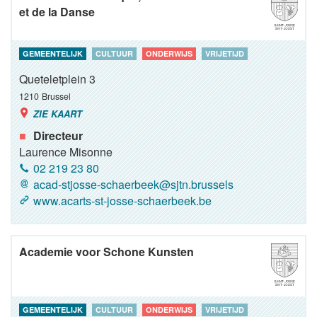
et de la Danse
GEMEENTELIJK
CULTUUR
ONDERWIJS
VRIJETIJD
Queteletplein 3
1210
Brussel
ZIE KAART
Directeur
Laurence Misonne
02 219 23 80
acad-stjosse-schaerbeek@sjtn.brussels
www.acarts-st-josse-schaerbeek.be
Academie voor Schone Kunsten
GEMEENTELIJK
CULTUUR
ONDERWIJS
VRIJETIJD