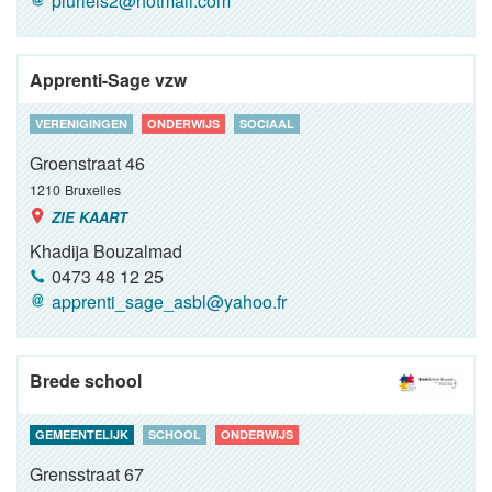
pluriels2@hotmail.com
Apprenti-Sage vzw
VERENIGINGEN
ONDERWIJS
SOCIAAL
Groenstraat 46
1210
Bruxelles
ZIE KAART
Khadija Bouzalmad
0473 48 12 25
apprenti_sage_asbl@yahoo.fr
Brede school
GEMEENTELIJK
SCHOOL
ONDERWIJS
Grensstraat 67