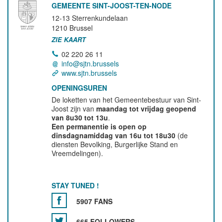
GEMEENTE SINT-JOOST-TEN-NODE
12-13 Sterrenkundelaan
1210
Brussel
ZIE KAART
02 220 26 11
info@sjtn.brussels
www.sjtn.brussels
OPENINGSUREN
De loketten van het Gemeentebestuur van Sint-
Joost zijn van
maandag tot vrijdag geopend
van 8u30 tot 13u
.
Een permanentie is open op
dinsdagnamiddag van 16u tot 18u30
(de
diensten Bevolking, Burgerlijke Stand en
Vreemdelingen).
STAY TUNED !
5907 FANS
665 FOLLOWERS