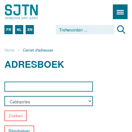
FR
NL
EN
Home
Carnet d'adresses
ADRESBOEK
Zoeken
Réinitialiser