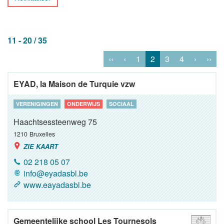
11 - 20 / 35
‹‹
‹
1
2
3
4
›
››
EYAD, la Maison de Turquie vzw
VERENIGINGEN
ONDERWIJS
SOCIAAL
Haachtsessteenweg 75
1210
Bruxelles
ZIE KAART
02 218 05 07
info@eyadasbl.be
www.eayadasbl.be
Gemeentelijke school Les Tournesols