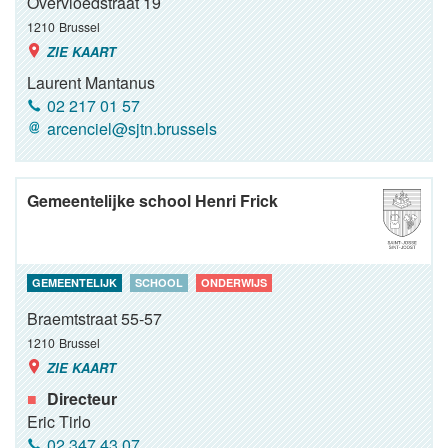
Overvloedstraat 19
1210
Brussel
ZIE KAART
Laurent Mantanus
02 217 01 57
arcenciel@sjtn.brussels
Gemeentelijke school Henri Frick
GEMEENTELIJK
SCHOOL
ONDERWIJS
Braemtstraat 55-57
1210
Brussel
ZIE KAART
Directeur
Eric Tirlo
02 347 43 07