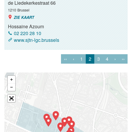
de Liedekerkestraat 66
1210
Brussel
ZIE KAART
Hossaine Azoum
02 220 28 10
www.sjtn-lgc.brussels
‹‹
‹
1
2
3
4
›
››