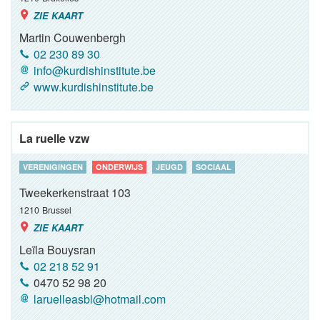
ZIE KAART
Martin Couwenbergh
02 230 89 30
info@kurdishinstitute.be
www.kurdishinstitute.be
La ruelle vzw
VERENIGINGEN
ONDERWIJS
JEUGD
SOCIAAL
Tweekerkenstraat 103
1210
Brussel
ZIE KAART
Leïla Bouysran
02 218 52 91
0470 52 98 20
laruelleasbl@hotmail.com