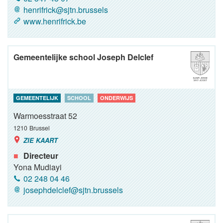
henrifrick@sjtn.brussels
www.henrifrick.be
Gemeentelijke school Joseph Delclef
GEMEENTELIJK
SCHOOL
ONDERWIJS
Warmoesstraat 52
1210
Brussel
ZIE KAART
Directeur
Yona Mudiayi
02 248 04 46
josephdelclef@sjtn.brussels