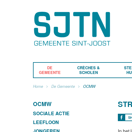
DE
CRÈCHES &
STE
GEMEENTE
SCHOLEN
HU
Home
De Gemeente
OCMW
STR
OCMW
SOCIALE ACTIE
S
LEEFLOON
JONGEREN
In het