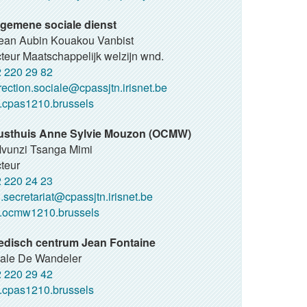
gemene sociale dienst
Jean Aubin Kouakou Vanbist
teur Maatschappelijk welzijn wnd.
 220 29 82
rection.sociale@cpassjtn.irisnet.be
cpas1210.brussels
usthuis Anne Sylvie Mouzon (OCMW)
Mvunzi Tsanga Mimi
teur
 220 24 23
.secretariat@cpassjtn.irisnet.be
ocmw1210.brussels
edisch centrum Jean Fontaine
ale De Wandeler
 220 29 42
cpas1210.brussels