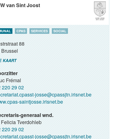
 van Sint Joost
MUNAL
CPAS
SERVICES
SOCIAL
strstraat 88
Brussel
E KAART
orzitter
Luc Frémal
 220 29 02
cretariat.cpasst-josse@cpassjtn.irisnet.be
w.cpas-saintjosse.irisnet.be
cretaris-generaal wnd.
Felicia Tverdohleb
 220 29 02
cretariat.cpasst-josse@cpassjtn.irisnet.be