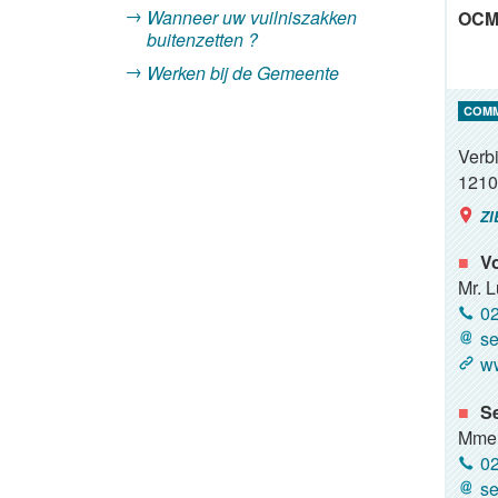
Wanneer uw vuilniszakken
OCMW
buitenzetten ?
Werken bij de Gemeente
COM
Verbi
1210
ZI
Vo
Mr. 
02
se
ww
Se
Mme 
02
se