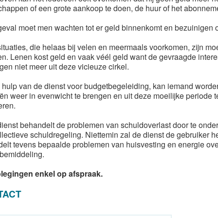
happen of een grote aankoop te doen, de huur of het abonneme
 geval moet men wachten tot er geld binnenkomt en bezuinigen 
ituaties, die helaas bij velen en meermaals voorkomen, zijn moe
n. Lenen kost geld en vaak véél geld want de gevraagde intere
en niet meer uit deze vicieuze cirkel.
 hulp van de dienst voor budgetbegeleiding, kan iemand worden 
iën weer in evenwicht te brengen en uit deze moeilijke periode 
eren.
ienst behandelt de problemen van schuldoverlast door te onde
llectieve schuldregeling. Niettemin zal de dienst de gebruiker h
elt tevens bepaalde problemen van huisvesting en energie ov
bemiddeling.
legingen enkel op afspraak.
TACT