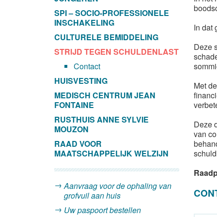
boodsc
SPI – SOCIO-PROFESSIONELE
INSCHAKELING
In dat
CULTURELE BEMIDDELING
Deze s
STRIJD TEGEN SCHULDENLAST
schade
Contact
sommig
HUISVESTING
Met de
MEDISCH CENTRUM JEAN
financ
FONTAINE
verbet
RUSTHUIS ANNE SYLVIE
Deze d
MOUZON
van co
RAAD VOOR
behand
MAATSCHAPPELIJK WELZIJN
schuld
Raadp
Aanvraag voor de ophaling van
CON
grofvuil aan huis
Uw paspoort bestellen