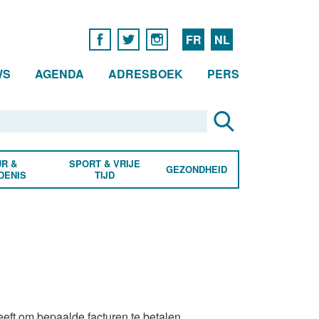
FR
NL
WS
AGENDA
ADRESBOEK
PERS
R &
SPORT & VRIJE
GEZONDHEID
DENIS
TIJD
eeft om bepaalde facturen te betalen,