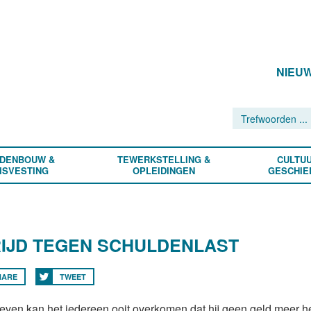
NIEU
DENBOUW &
TEWERKSTELLING &
CULTUU
ISVESTING
OPLEIDINGEN
GESCHIE
IJD TEGEN SCHULDENLAST
HARE
TWEET
 leven kan het iedereen ooit overkomen dat hij geen geld meer h