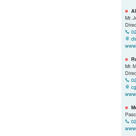
Al
Mr. 
Direc
02
di
www.
R
Mr. 
Direc
02
cg
www.
M
Pasc
02
www.