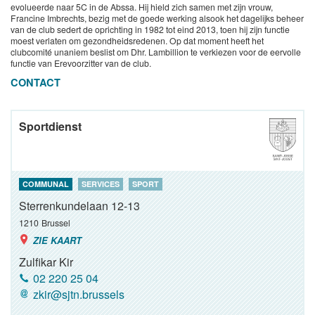
evolueerde naar 5C in de Abssa. Hij hield zich samen met zijn vrouw,
Francine Imbrechts, bezig met de goede werking alsook het dagelijks beheer
van de club sedert de oprichting in 1982 tot eind 2013, toen hij zijn functie
moest verlaten om gezondheidsredenen. Op dat moment heeft het
clubcomité unaniem beslist om Dhr. Lambillion te verkiezen voor de eervolle
functie van Erevoorzitter van de club.
CONTACT
Sportdienst
COMMUNAL
SERVICES
SPORT
Sterrenkundelaan 12-13
1210
Brussel
ZIE KAART
Zulfikar Kir
02 220 25 04
zkir@sjtn.brussels