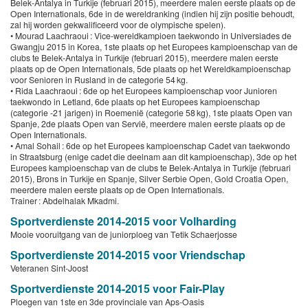
Belek-Antalya in Turkije (februari 2015), meerdere malen eerste plaats op de
Open Internationals, 6de in de wereldranking (indien hij zijn positie behoudt,
zal hij worden gekwalificeerd voor de olympische spelen).
• Mourad Laachraoui : Vice-wereldkampioen taekwondo in Universiades de
Gwangju 2015 in Korea, 1ste plaats op het Europees kampioenschap van de
clubs te Belek-Antalya in Turkije (februari 2015), meerdere malen eerste
plaats op de Open Internationals, 5de plaats op het Wereldkampioenschap
voor Senioren in Rusland in de categorie 54 kg.
• Rida Laachraoui : 6de op het Europees kampioenschap voor Junioren
taekwondo in Letland, 6de plaats op het Europees kampioenschap
(categorie -21 jarigen) in Roemenië (categorie 58 kg), 1ste plaats Open van
Spanje, 2de plaats Open van Servië, meerdere malen eerste plaats op de
Open Internationals.
• Amal Sohail : 6de op het Europees kampioenschap Cadet van taekwondo
in Straatsburg (enige cadet die deelnam aan dit kampioenschap), 3de op het
Europees kampioenschap van de clubs te Belek-Antalya in Turkije (februari
2015), Brons in Turkije en Spanje, Silver Serbie Open, Gold Croatia Open,
meerdere malen eerste plaats op de Open Internationals.
Trainer : Abdelhalak Mkadmi.
Sportverdienste 2014-2015 voor Volharding
Mooie vooruitgang van de juniorploeg van Tetik Schaerjosse
Sportverdienste 2014-2015 voor Vriendschap
Veteranen Sint-Joost
Sportverdienste 2014-2015 voor Fair-Play
Ploegen van 1ste en 3de provinciale van Aps-Oasis