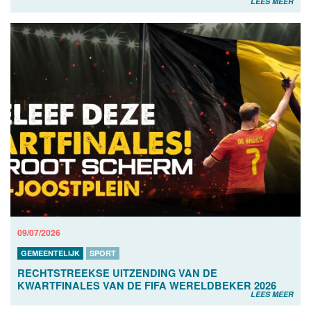
LEES MEER
09/07/2026
GEMEENTELIJK
SPORT
RECHTSTREEKSE UITZENDING VAN DE
KWARTFINALES VAN DE FIFA WERELDBEKER 2026
LEES MEER