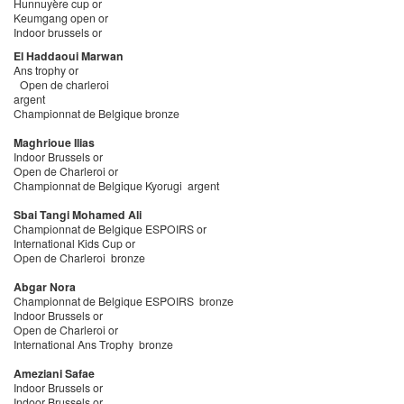
Hunnuyère cup or
Keumgang open or
Indoor brussels or
El Haddaoui Marwan
Ans trophy or
Open de charleroi
argent
Championnat de Belgique bronze
Maghrioue Ilias
Indoor Brussels or
Open de Charleroi or
Championnat de Belgique Kyorugi argent
Sbai Tangi Mohamed Ali
Championnat de Belgique ESPOIRS or
International Kids Cup or
Open de Charleroi bronze
Abgar Nora
Championnat de Belgique ESPOIRS bronze
Indoor Brussels or
Open de Charleroi or
International Ans Trophy bronze
Ameziani Safae
Indoor Brussels or
Indoor Brussels or