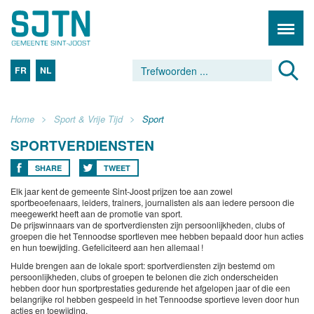
FR
NL
Home
Sport & Vrije Tijd
Sport
SPORTVERDIENSTEN
SHARE
TWEET
Elk jaar kent de gemeente Sint-Joost prijzen toe aan zowel
sportbeoefenaars, leiders, trainers, journalisten als aan iedere persoon die
meegewerkt heeft aan de promotie van sport.
De prijswinnaars van de sportverdiensten zijn persoonlijkheden, clubs of
groepen die het Tennoodse sportleven mee hebben bepaald door hun acties
en hun toewijding. Gefeliciteerd aan hen allemaal !
Hulde brengen aan de lokale sport: sportverdiensten zijn bestemd om
persoonlijkheden, clubs of groepen te belonen die zich onderscheiden
hebben door hun sportprestaties gedurende het afgelopen jaar of die een
belangrijke rol hebben gespeeld in het Tennoodse sportieve leven door hun
acties en toewijding.