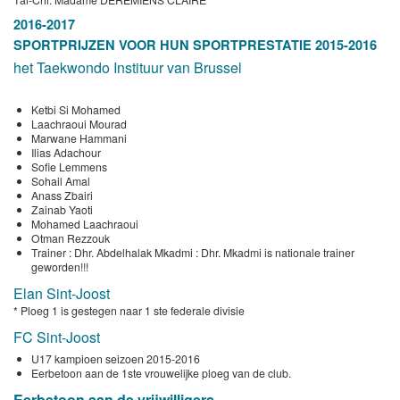
2016-2017
SPORTPRIJZEN VOOR HUN SPORTPRESTATIE 2015-2016
het Taekwondo Instituur van Brussel
Ketbi Si Mohamed
Laachraoui Mourad
Marwane Hammani
Ilias Adachour
Sofie Lemmens
Sohail Amal
Anass Zbairi
Zainab Yaoti
Mohamed Laachraoui
Otman Rezzouk
Trainer : Dhr. Abdelhalak Mkadmi : Dhr. Mkadmi is nationale trainer
geworden!!!
Elan Sint-Joost
* Ploeg 1 is gestegen naar 1 ste federale divisie
FC Sint-Joost
U17 kampioen seizoen 2015-2016
Eerbetoon aan de 1ste vrouwelijke ploeg van de club.
Eerbetoon aan de vrijwilligers