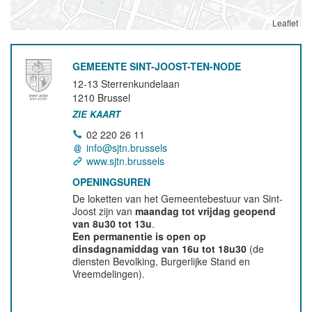
Leaflet
GEMEENTE SINT-JOOST-TEN-NODE
12-13 Sterrenkundelaan
1210
Brussel
ZIE KAART
02 220 26 11
info@sjtn.brussels
www.sjtn.brussels
OPENINGSUREN
De loketten van het Gemeentebestuur van Sint-
Joost zijn van
maandag tot vrijdag geopend
van 8u30 tot 13u
.
Een permanentie is open op
dinsdagnamiddag van 16u tot 18u30
(de
diensten Bevolking, Burgerlijke Stand en
Vreemdelingen).