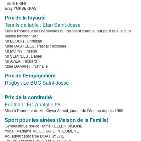
Toufik FKIHI
Eray YUKSEKKAS
Prix de la loyauté
Tennis de table : Elan Saint-Josse
Mise à l'honneur des bénévoles qui œuvrent chaque jour pour que le club
puisse fonctionner :
Mr BLOCQ , Christian
Mme CASTEELS , Pascal ( excusée )
Mr MOINY , Pascal
Mr SEMPELS , Daniel
Mr AVILA , Richard
Mme DAMART , Nathalie
Prix de l’Engagement
Rugby : Le BUC Saint-Josse
Prix de la continuité
Football : FC Anatolie 95
Mise à l'honneur de Mr. Köycu Ahmet, joueur de l’équipe depuis 1999.
Sport pour les ainées (Maison de la Famille)
Gymnastique douce : Mme TELLER SIMONE
Yoga : Madame MOUCHARD PHILOMENE
Aquagym : Madame DOAT SYLVIE
Tai-Chi: Madame DEREMIENS CLAIRE