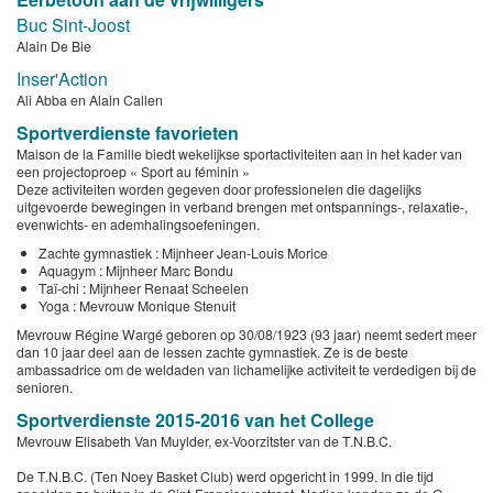
Buc Sint-Joost
Alain De Bie
Inser'Action
Ali Abba en Alain Callen
Sportverdienste favorieten
Maison de la Famille biedt wekelijkse sportactiviteiten aan in het kader van
een projectoproep « Sport au féminin »
Deze activiteiten worden gegeven door professionelen die dagelijks
uitgevoerde bewegingen in verband brengen met ontspannings-, relaxatie-,
evenwichts- en ademhalingsoefeningen.
Zachte gymnastiek : Mijnheer Jean-Louis Morice
Aquagym : Mijnheer Marc Bondu
Taï-chi : Mijnheer Renaat Scheelen
Yoga : Mevrouw Monique Stenuit
Mevrouw Régine Wargé geboren op 30/08/1923 (93 jaar) neemt sedert meer
dan 10 jaar deel aan de lessen zachte gymnastiek. Ze is de beste
ambassadrice om de weldaden van lichamelijke activiteit te verdedigen bij de
senioren.
Sportverdienste 2015-2016 van het College
Mevrouw Elisabeth Van Muylder, ex-Voorzitster van de T.N.B.C.
De T.N.B.C. (Ten Noey Basket Club) werd opgericht in 1999. In die tijd