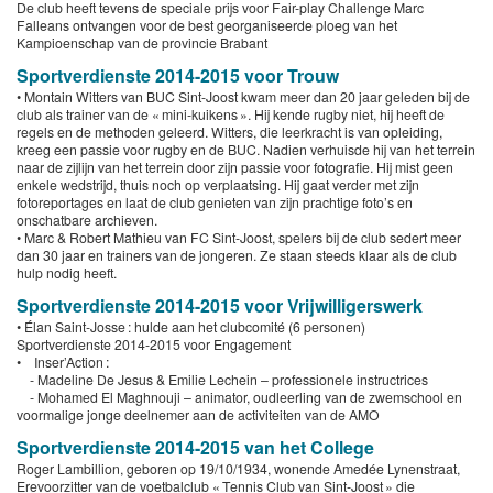
De club heeft tevens de speciale prijs voor Fair-play Challenge Marc
Falleans ontvangen voor de best georganiseerde ploeg van het
Kampioenschap van de provincie Brabant
Sportverdienste 2014-2015 voor Trouw
• Montain Witters van BUC Sint-Joost kwam meer dan 20 jaar geleden bij de
club als trainer van de « mini-kuikens ». Hij kende rugby niet, hij heeft de
regels en de methoden geleerd. Witters, die leerkracht is van opleiding,
kreeg een passie voor rugby en de BUC. Nadien verhuisde hij van het terrein
naar de zijlijn van het terrein door zijn passie voor fotografie. Hij mist geen
enkele wedstrijd, thuis noch op verplaatsing. Hij gaat verder met zijn
fotoreportages en laat de club genieten van zijn prachtige foto’s en
onschatbare archieven.
• Marc & Robert Mathieu van FC Sint-Joost, spelers bij de club sedert meer
dan 30 jaar en trainers van de jongeren. Ze staan steeds klaar als de club
hulp nodig heeft.
Sportverdienste 2014-2015 voor Vrijwilligerswerk
• Élan Saint-Josse : hulde aan het clubcomité (6 personen)
Sportverdienste 2014-2015 voor Engagement
• Inser’Action :
- Madeline De Jesus & Emilie Lechein – professionele instructrices
- Mohamed El Maghnouji – animator, oudleerling van de zwemschool en
voormalige jonge deelnemer aan de activiteiten van de AMO
Sportverdienste 2014-2015 van het College
Roger Lambillion, geboren op 19/10/1934, wonende Amedée Lynenstraat,
Erevoorzitter van de voetbalclub « Tennis Club van Sint-Joost » die