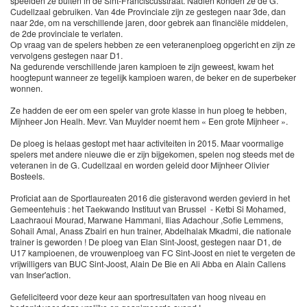
speelden ze buiten in de Sint-Franciscusstraat. Nadien konden ze de G.
Cudellzaal gebruiken. Van 4de Provinciale zijn ze gestegen naar 3de, dan
naar 2de, om na verschillende jaren, door gebrek aan financiële middelen,
de 2de provinciale te verlaten.
Op vraag van de spelers hebben ze een veteranenploeg opgericht en zijn ze
vervolgens gestegen naar D1.
Na gedurende verschillende jaren kampioen te zijn geweest, kwam het
hoogtepunt wanneer ze tegelijk kampioen waren, de beker en de superbeker
wonnen.
Ze hadden de eer om een speler van grote klasse in hun ploeg te hebben,
Mijnheer Jon Healh. Mevr. Van Muylder noemt hem « Een grote Mijnheer ».
De ploeg is helaas gestopt met haar activiteiten in 2015. Maar voormalige
spelers met andere nieuwe die er zijn bijgekomen, spelen nog steeds met de
veteranen in de G. Cudellzaal en worden geleid door Mijnheer Olivier
Bosteels.
Proficiat aan de Sportlaureaten 2016 die gisteravond werden gevierd in het
Gemeentehuis : het Taekwando Instituut van Brussel - Ketbi Si Mohamed,
Laachraoui Mourad, Marwane Hammani, Ilias Adachour ,Sofie Lemmens,
Sohail Amal, Anass Zbairi en hun trainer, Abdelhalak Mkadmi, die nationale
trainer is geworden ! De ploeg van Elan Sint-Joost, gestegen naar D1, de
U17 kampioenen, de vrouwenploeg van FC Sint-Joost en niet te vergeten de
vrijwilligers van BUC Sint-Joost, Alain De Bie en Ali Abba en Alain Callens
van Inser'action.
Gefeliciteerd voor deze keur aan sportresultaten van hoog niveau en