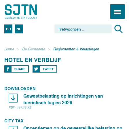
FR
NL
Home
De Gemeente
Reglementen & belastingen
HOTEL EN VERBLIJF
SHARE
TWEET
DOWNLOADEN
Gewestbelasting op inrichtingen van
toeristisch logies 2026
PDF - 167.75 KB
CITY TAX
Opcentiemen op de gewestelijke belasting op