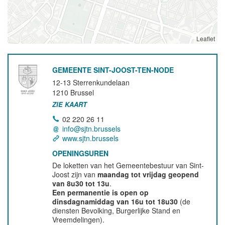
Leaflet
GEMEENTE SINT-JOOST-TEN-NODE
12-13 Sterrenkundelaan
1210
Brussel
ZIE KAART
02 220 26 11
info@sjtn.brussels
www.sjtn.brussels
OPENINGSUREN
De loketten van het Gemeentebestuur van Sint-
Joost zijn van
maandag tot vrijdag geopend
van 8u30 tot 13u
.
Een permanentie is open op
dinsdagnamiddag van 16u tot 18u30
(de
diensten Bevolking, Burgerlijke Stand en
Vreemdelingen).