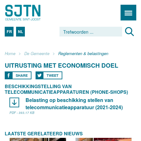
FR
NL
Home
De Gemeente
Reglementen & belastingen
UITRUSTING MET ECONOMISCH DOEL
SHARE
TWEET
BESCHIKKINGSTELLING VAN
TELECOMMUNICATIEAPPARATUREN (PHONE-SHOPS)
Belasting op beschikking stellen van
telecommunicatieapparatuur (2021-2024)
PDF - 393.17 KB
LAATSTE GERELATEERD NIEUWS