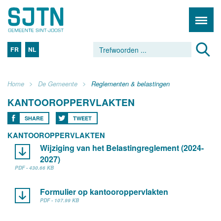
FR
NL
Home
De Gemeente
Reglementen & belastingen
KANTOOROPPERVLAKTEN
SHARE
TWEET
KANTOOROPPERVLAKTEN
Wijziging van het Belastingreglement (2024-
2027)
PDF - 430.66 KB
Formulier op kantooroppervlakten
PDF - 107.99 KB