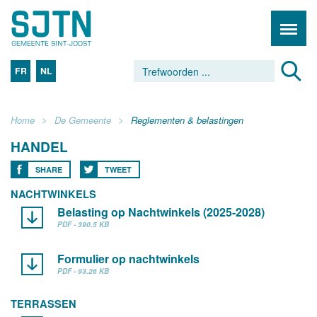
FR
NL
Home
De Gemeente
Reglementen & belastingen
HANDEL
SHARE
TWEET
NACHTWINKELS
Belasting op Nachtwinkels (2025-2028)
PDF - 390.5 KB
Formulier op nachtwinkels
PDF - 93.26 KB
TERRASSEN