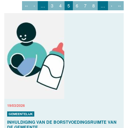
‹‹
‹
…
3
4
5
6
7
8
…
›
››
19/03/2026
GEMEENTELIJK
INHULDIGING VAN DE BORSTVOEDINGSRUIMTE VAN
DE GEMEENTE