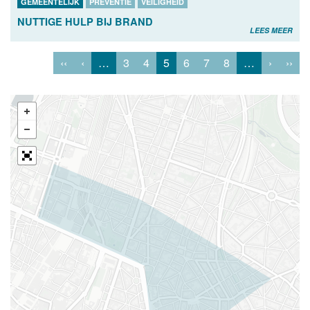
GEMEENTELIJK
PREVENTIE
VEILIGHEID
NUTTIGE HULP BIJ BRAND
LEES MEER
‹‹
‹
…
3
4
5
6
7
8
…
›
››