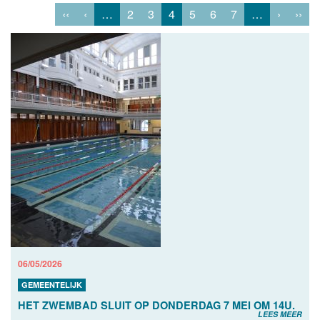
‹‹
‹
…
2
3
4
5
6
7
…
›
››
06/05/2026
GEMEENTELIJK
HET ZWEMBAD SLUIT OP DONDERDAG 7 MEI OM 14U.
LEES MEER