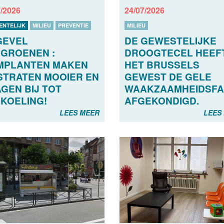
7/2026
24/07/2026
ENTELIJK
MILIEU
PREVENTIE
MILIEU
GEVEL
DE GEWESTELIJKE
GROENEN :
DROOGTECEL HEEFT
MPLANTEN MAKEN
HET BRUSSELS
STRATEN MOOIER EN
GEWEST DE GELE
GEN BIJ TOT
WAAKZAAMHEIDSFA
KOELING!
AFGEKONDIGD.
LEES MEER
LEES