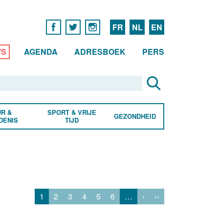
FR
NL
EN
WS
AGENDA
ADRESBOEK
PERS
R &
SPORT & VRIJE
GEZONDHEID
DENIS
TIJD
1
2
3
4
5
6
…
›
››