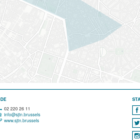
ODE
STA
02 220 26 11
info@sjtn.brussels
www.sjtn.brussels