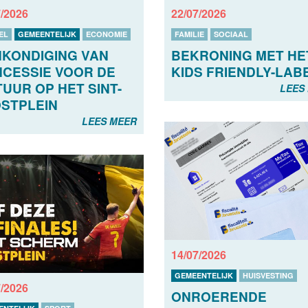
7/2026
22/07/2026
EL
GEMEENTELIJK
ECONOMIE
FAMILIE
SOCIAAL
KONDIGING VAN
BEKRONING MET HE
CESSIE VOOR DE
KIDS FRIENDLY-LAB
TUUR OP HET SINT-
LEES
STPLEIN
LEES MEER
14/07/2026
GEMEENTELIJK
HUISVESTING
7/2026
ONROERENDE