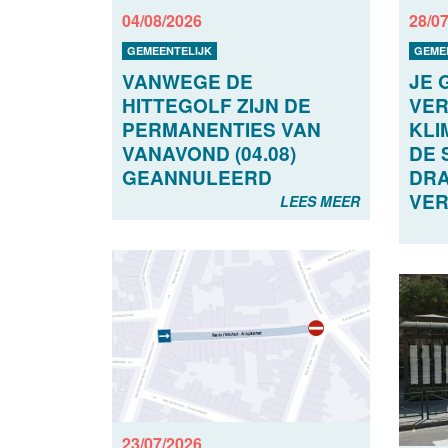
04/08/2026
28/0
GEMEENTELIJK
GEME
VANWEGE DE
JE 
HITTEGOLF ZIJN DE
VER
PERMANENTIES VAN
KLI
VANAVOND (04.08)
DE 
GEANNULEERD
DRA
VER
LEES MEER
23/07/2026