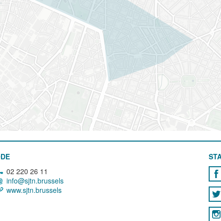
ODE
STA
02 220 26 11
info@sjtn.brussels
www.sjtn.brussels