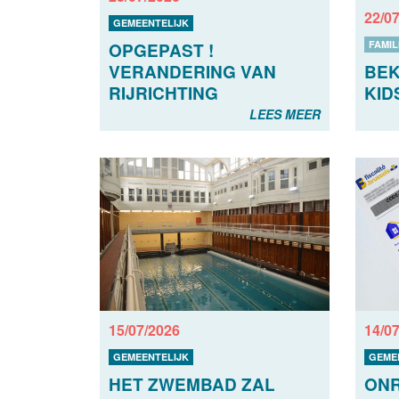
22/0
GEMEENTELIJK
FAMIL
OPGEPAST !
VERANDERING VAN
BEK
RIJRICHTING
KID
LEES MEER
15/07/2026
14/0
GEMEENTELIJK
GEME
HET ZWEMBAD ZAL
ON