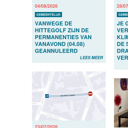
04/08/2026
28/0
GEMEENTELIJK
GEME
VANWEGE DE
JE 
HITTEGOLF ZIJN DE
VER
PERMANENTIES VAN
KLI
VANAVOND (04.08)
DE 
GEANNULEERD
DRA
VER
LEES MEER
23/07/2026