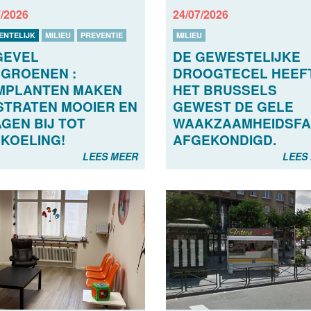
7/2026
24/07/2026
ENTELIJK
MILIEU
PREVENTIE
MILIEU
GEVEL
DE GEWESTELIJKE
GROENEN :
DROOGTECEL HEEFT
MPLANTEN MAKEN
HET BRUSSELS
STRATEN MOOIER EN
GEWEST DE GELE
GEN BIJ TOT
WAAKZAAMHEIDSFA
KOELING!
AFGEKONDIGD.
LEES MEER
LEES