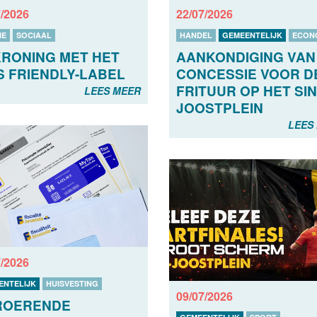
7/2026
22/07/2026
IE
SOCIAAL
HANDEL
GEMEENTELIJK
ECON
RONING MET HET
AANKONDIGING VAN
S FRIENDLY-LABEL
CONCESSIE VOOR D
FRITUUR OP HET SIN
LEES MEER
JOOSTPLEIN
LEES
7/2026
ENTELIJK
HUISVESTING
09/07/2026
ROERENDE