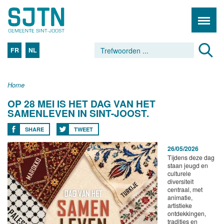
FR
NL
Home
OP 28 MEI IS HET DAG VAN HET
SAMENLEVEN IN SINT-JOOST.
SHARE
TWEET
26/05/2026
Tijdens deze dag
staan jeugd en
culturele
diversiteit
centraal, met
animatie,
artistieke
ontdekkingen,
tradities en