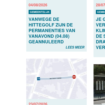
04/08/2026
28/0
GEMEENTELIJK
GEME
VANWEGE DE
JE 
HITTEGOLF ZIJN DE
VER
PERMANENTIES VAN
KLI
VANAVOND (04.08)
DE 
GEANNULEERD
DRA
VER
LEES MEER
23/07/2026