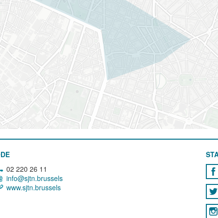
ODE
STA
02 220 26 11
info@sjtn.brussels
www.sjtn.brussels