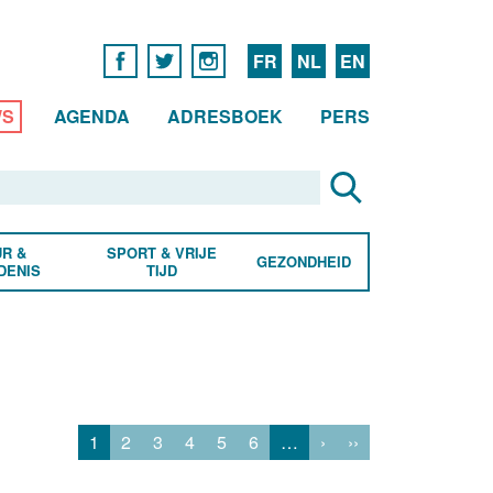
FR
NL
EN
WS
AGENDA
ADRESBOEK
PERS
R &
SPORT & VRIJE
GEZONDHEID
DENIS
TIJD
1
2
3
4
5
6
…
›
››