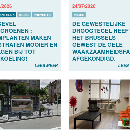
7/2026
24/07/2026
ENTELIJK
MILIEU
PREVENTIE
MILIEU
GEVEL
DE GEWESTELIJKE
GROENEN :
DROOGTECEL HEEFT
MPLANTEN MAKEN
HET BRUSSELS
STRATEN MOOIER EN
GEWEST DE GELE
GEN BIJ TOT
WAAKZAAMHEIDSFA
KOELING!
AFGEKONDIGD.
LEES MEER
LEES