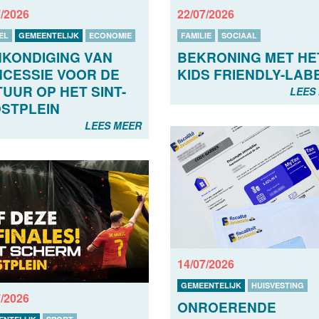
7/2026
22/07/2026
EL
GEMEENTELIJK
ECONOMIE
FAMILIE
SOCIAAL
KONDIGING VAN
BEKRONING MET HE
CESSIE VOOR DE
KIDS FRIENDLY-LAB
TUUR OP HET SINT-
LEES
STPLEIN
LEES MEER
14/07/2026
GEMEENTELIJK
HUISVESTING
7/2026
ONROERENDE