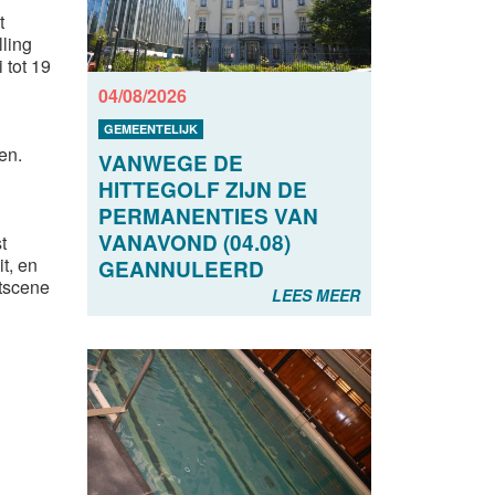
t
ling
 tot 19
04/08/2026
GEMEENTELIJK
en.
VANWEGE DE
HITTEGOLF ZIJN DE
PERMANENTIES VAN
VANAVOND (04.08)
t
t, en
GEANNULEERD
stscene
LEES MEER