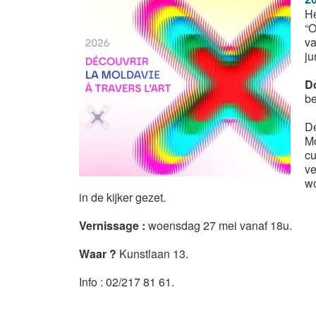
He
“O
va
ju
D
be
De
Mo
cu
ve
wo
in de kijker gezet.
Vernissage :
woensdag 27 mei vanaf 18u.
Waar ?
Kunstlaan 13.
Info : 02/217 81 61.