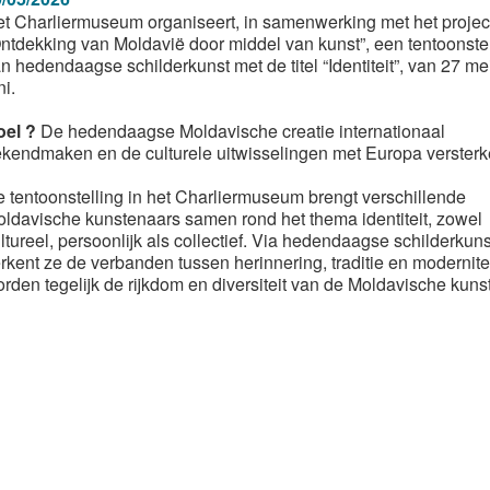
t Charliermuseum organiseert, in samenwerking met het projec
ntdekking van Moldavië door middel van kunst”, een tentoonstel
n hedendaagse schilderkunst met de titel “Identiteit”, van 27 mei
ni.
oel ?
De hedendaagse Moldavische creatie internationaal
kendmaken en de culturele uitwisselingen met Europa versterk
 tentoonstelling in het Charliermuseum brengt verschillende
ldavische kunstenaars samen rond het thema identiteit, zowel
ltureel, persoonlijk als collectief. Via hedendaagse schilderkuns
rkent ze de verbanden tussen herinnering, traditie en modernitei
rden tegelijk de rijkdom en diversiteit van de Moldavische kun