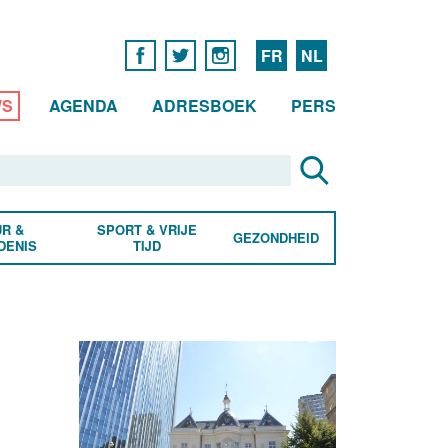
FR
NL
WS
AGENDA
ADRESBOEK
PERS
R &
SPORT & VRIJE
GEZONDHEID
DENIS
TIJD