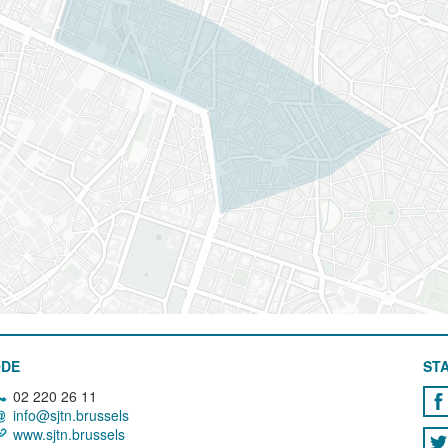
ODE
STA
02 220 26 11
info@sjtn.brussels
www.sjtn.brussels